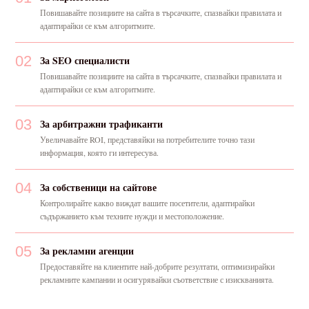
Повишавайте позициите на сайта в търсачките, спазвайки правилата и
адаптирайки се към алгоритмите.
02
За SEO специалисти
Повишавайте позициите на сайта в търсачките, спазвайки правилата и
адаптирайки се към алгоритмите.
03
За арбитражни трафиканти
Увеличавайте ROI, представяйки на потребителите точно тази
информация, която ги интересува.
04
За собственици на сайтове
Контролирайте какво виждат вашите посетители, адаптирайки
съдържанието към техните нужди и местоположение.
05
За рекламни агенции
Предоставяйте на клиентите най-добрите резултати, оптимизирайки
рекламните кампании и осигурявайки съответствие с изискванията.