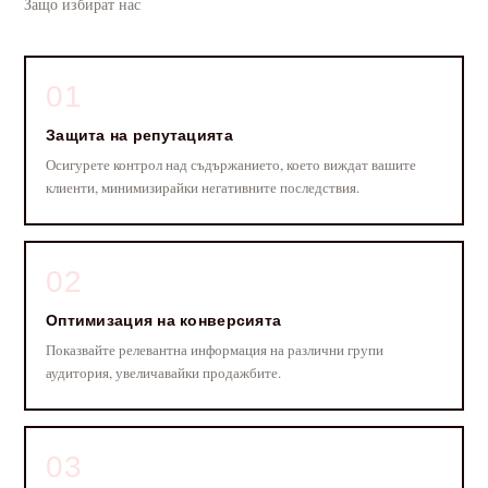
Защо избират нас
01
Защита на репутацията
Осигурете контрол над съдържанието, което виждат вашите
клиенти, минимизирайки негативните последствия.
02
Оптимизация на конверсията
Показвайте релевантна информация на различни групи
аудитория, увеличавайки продажбите.
03