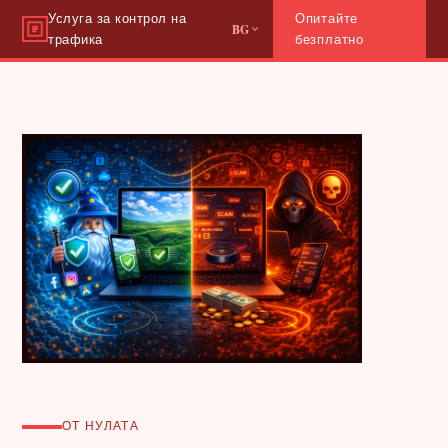
Услуга за контрол на
Опитайте
BG
трафика
безплатно
ОТ НУЛАТА