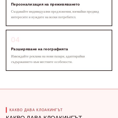
Персонализация на преживяването
Създавайте индивидуални предложения, вземайки предвид
интересите и нуждите на всеки потребител.
04
Разширяване на географията
Извеждайте реклама на нови пазари, адаптирайки
съдържанието към местните особености.
КАКВО ДАВА КЛОАКИНГЪТ
КАКВО ДАВА КЛОАКИНГЪТ