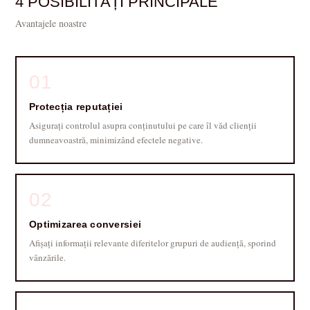
4 POSIBILITĂȚI PRINCIPALE
Avantajele noastre
01
Protecția reputației
Asigurați controlul asupra conținutului pe care îl văd clienții
dumneavoastră, minimizând efectele negative.
02
Optimizarea conversiei
Afișați informații relevante diferitelor grupuri de audiență, sporind
vânzările.