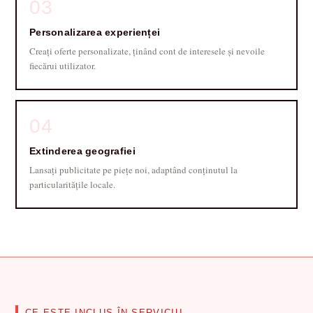
03
Personalizarea experienței
Creați oferte personalizate, ținând cont de interesele și nevoile
fiecărui utilizator.
04
Extinderea geografiei
Lansați publicitate pe piețe noi, adaptând conținutul la
particularitățile locale.
CE ESTE INCLUS ÎN SERVICIU