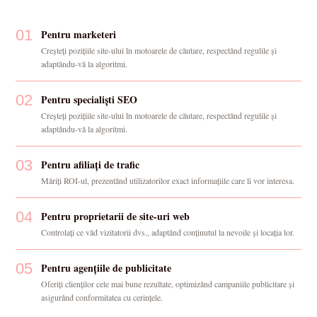
01
Pentru marketeri
Creșteți pozițiile site-ului în motoarele de căutare, respectând regulile și
adaptându-vă la algoritmi.
02
Pentru specialiști SEO
Creșteți pozițiile site-ului în motoarele de căutare, respectând regulile și
adaptându-vă la algoritmi.
03
Pentru afiliați de trafic
Măriți ROI-ul, prezentând utilizatorilor exact informațiile care îi vor interesa.
04
Pentru proprietarii de site-uri web
Controlați ce văd vizitatorii dvs., adaptând conținutul la nevoile și locația lor.
05
Pentru agențiile de publicitate
Oferiți clienților cele mai bune rezultate, optimizând campaniile publicitare și
asigurând conformitatea cu cerințele.