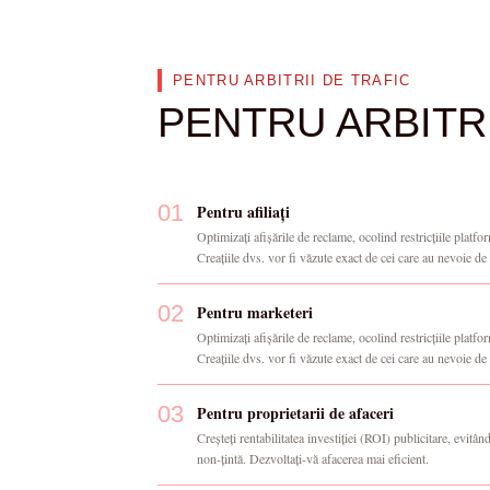
PENTRU ARBITRII DE TRAFIC
PENTRU ARBITRI
01
Pentru afiliați
Optimizați afișările de reclame, ocolind restricțiile plat
Creațiile dvs. vor fi văzute exact de cei care au nevoie de 
02
Pentru marketeri
Optimizați afișările de reclame, ocolind restricțiile plat
Creațiile dvs. vor fi văzute exact de cei care au nevoie de 
03
Pentru proprietarii de afaceri
Creșteți rentabilitatea investiției (ROI) publicitare, evitând
non-țintă. Dezvoltați-vă afacerea mai eficient.