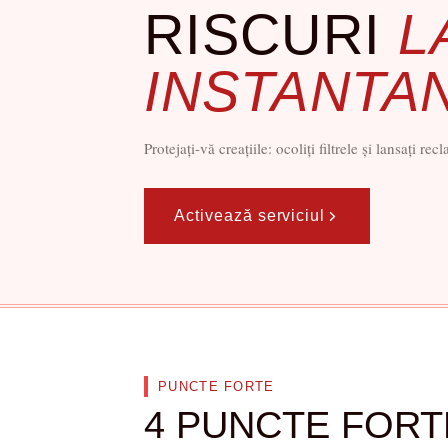
RISCURI
L
INSTANTA
Protejați-vă creațiile: ocoliți filtrele și lansați rec
Activează serviciul
PUNCTE FORTE
4 PUNCTE FORT