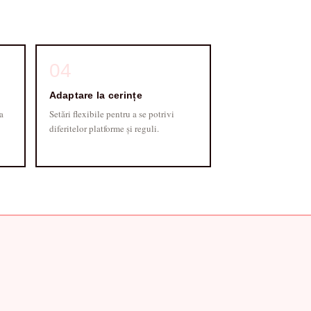
04
Adaptare la cerințe
a
Setări flexibile pentru a se potrivi
diferitelor platforme și reguli.