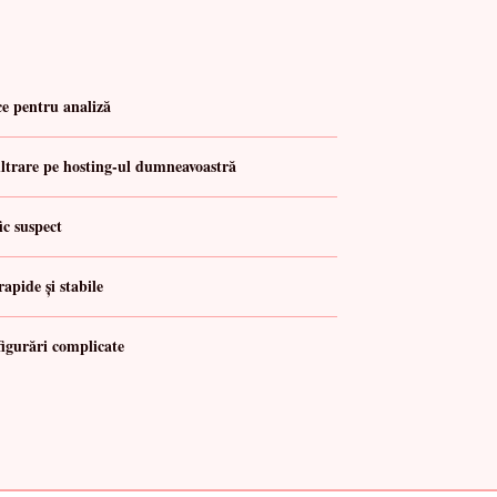
ce pentru analiză
filtrare pe hosting-ul dumneavoastră
ic suspect
rapide și stabile
igurări complicate