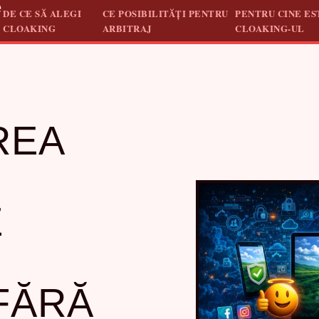
e
DE CE SĂ ALEGI
CE POSIBILITĂȚI PENTRU
PENTRU CINE ES
CLOAKING
ARBITRAJ
CLOAKING-UL
REA
E
FĂRĂ