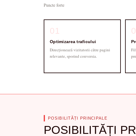
Puncte forte
01
Optimizarea traficului
Pr
Direcționează vizitatorii către pagini
Fil
relevante, sporind conversia.
pre
POSIBILITĂȚI PRINCIPALE
POSIBILITĂȚI P