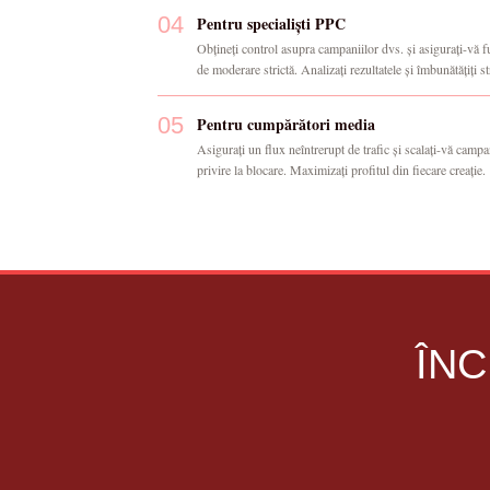
04
Pentru specialiști PPC
Obțineți control asupra campaniilor dvs. și asigurați-vă fun
de moderare strictă. Analizați rezultatele și îmbunătățiți st
05
Pentru cumpărători media
Asigurați un flux neîntrerupt de trafic și scalați-vă campani
privire la blocare. Maximizați profitul din fiecare creație.
ÎNC