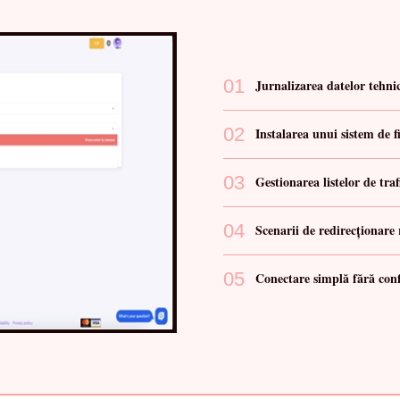
01
Jurnalizarea datelor tehni
02
Instalarea unui sistem de 
03
Gestionarea listelor de traf
04
Scenarii de redirecționare 
05
Conectare simplă fără conf