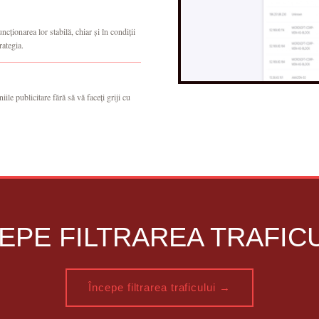
cționarea lor stabilă, chiar și în condiții
rategia.
ile publicitare fără să vă faceți griji cu
EPE FILTRAREA TRAFIC
Începe filtrarea traficului →