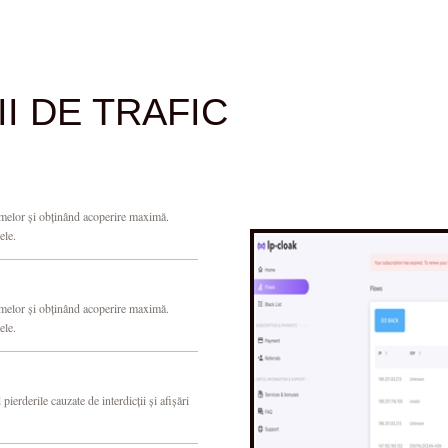
I DE TRAFIC
formelor și obținând acoperire maximă.
ele.
formelor și obținând acoperire maximă.
ele.
 pierderile cauzate de interdicții și afișări