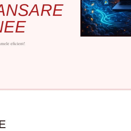
ANSARE
NEE
lamele eficient!
E