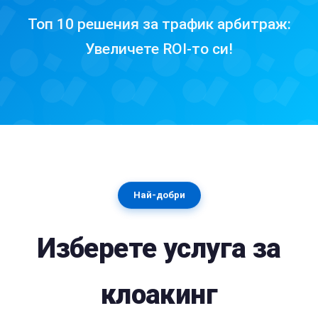
Топ 10 решения за трафик арбитраж:
Увеличете ROI-то си!
Най-добри
Изберете услуга за
клоакинг