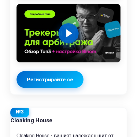
Регистрирайте се
№3
Cloaking House
Cloaking House - вашият надежден щит от