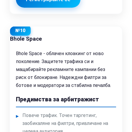
№10
Bhole Space
Bhole Space - облачен клоакинг от ново
поколение. Защитете трафика си и
мащабирайте рекламните кампании без
риск от блокиране. Надеждни филтри за
ботове и модератори за стабилна печалба.
Предимства за арбитражист
Повече трафик. Точен таргетинг,
заобикаляне на филтри, привличане на
целева аудитория.