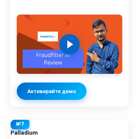
Активирайте демо
№7
Palladium