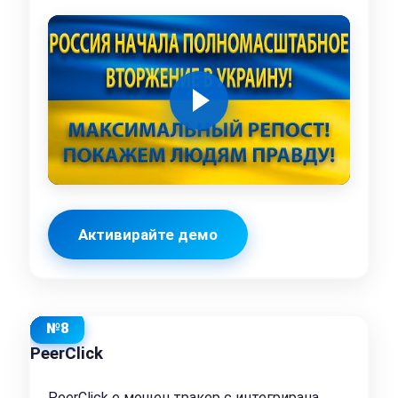
Активирайте демо
№8
PeerClick
PeerClick е мощен тракер с интегрирана