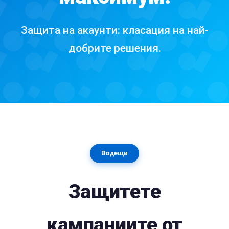
Защита на акаунти: класация на най-
добрите решения.
Водещи
Защитете
кампаниите от