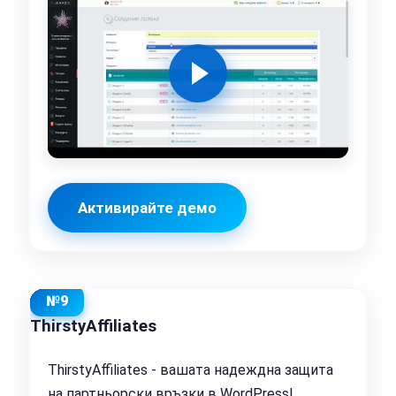
Активирайте демо
№9
ThirstyAffiliates
ThirstyAffiliates - вашата надеждна защита
на партньорски връзки в WordPress!