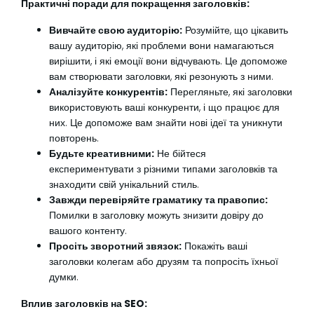
Практичні поради для покращення заголовків:
Вивчайте свою аудиторію:
Розумійте, що цікавить
вашу аудиторію, які проблеми вони намагаються
вирішити, і які емоції вони відчувають. Це допоможе
вам створювати заголовки, які резонують з ними.
Аналізуйте конкурентів:
Перегляньте, які заголовки
використовують ваші конкуренти, і що працює для
них. Це допоможе вам знайти нові ідеї та уникнути
повторень.
Будьте креативними:
Не бійтеся
експериментувати з різними типами заголовків та
знаходити свій унікальний стиль.
Завжди перевіряйте граматику та правопис:
Помилки в заголовку можуть знизити довіру до
вашого контенту.
Просіть зворотний звязок:
Покажіть ваші
заголовки колегам або друзям та попросіть їхньої
думки.
Вплив заголовків на SEO: