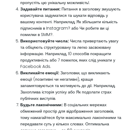
пропустіть цю унікальну можливість!.
Задавайте питання:
Питання в заголовку змушують
користувача задуматися та шукати відповідь у
вашому контенті. Наприклад, Як збільшити кількість
підписників в Instagram? або Чи робите ви ці
помилки в SMM?.
Використовуйте числа:
Числа привертають увагу
та обіцяють структуровану та легко засвоювану
інформацію. Наприклад, 10 способів покращити
продуктивність або 7 помилок, яких слід уникати у
Facebook Ads.
Викликайте емоції:
Заголовки, що викликають
емоції (позитивні чи негативні), краще
запамятовуються та мотивують до дії. Наприклад,
Захоплива історія успіху або Як подолати страх
публічних виступів.
Будьте лаконічними:
В соціальних мережах
обмежений простір для відображення заголовків,
тому намагайтеся бути максимально лаконічними та
передавати суть у кількох словах. Оптимальна