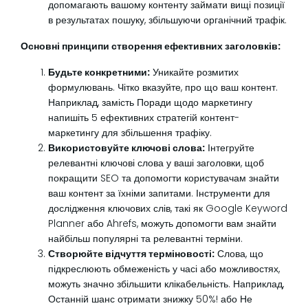
допомагають вашому контенту займати вищі позиції
в результатах пошуку, збільшуючи органічний трафік.
Основні принципи створення ефективних заголовків:
Будьте конкретними:
Уникайте розмитих
формулювань. Чітко вказуйте, про що ваш контент.
Наприклад, замість Поради щодо маркетингу
напишіть 5 ефективних стратегій контент-
маркетингу для збільшення трафіку.
Використовуйте ключові слова:
Інтегруйте
релевантні ключові слова у ваші заголовки, щоб
покращити SEO та допомогти користувачам знайти
ваш контент за їхніми запитами. Інструменти для
дослідження ключових слів, такі як Google Keyword
Planner або Ahrefs, можуть допомогти вам знайти
найбільш популярні та релевантні терміни.
Створюйте відчуття терміновості:
Слова, що
підкреслюють обмеженість у часі або можливостях,
можуть значно збільшити клікабельність. Наприклад,
Останній шанс отримати знижку 50%! або Не