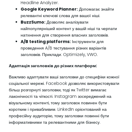
Headline Analyzer.
Google Keyword Planner:
Допомагає знайти
релевантні ключові слова для вашої ніші.
BuzzSumo:
Дозволяє аналізувати
найпопулярніший контент у вашій ніші та черпати
натхнення для створення власних заголовків.
A/B testing platforms:
Інструменти для
проведення A/B тестування різних варіантів
заголовків. Приклади: Optimizely, VWO.
Адаптація заголовків до різних платформ:
Важливо адаптувати ваші заголовки до специфіки кожної
соціальної мережі. Facebook дозволяє використовувати
більш розгорнуті заголовки, тоді як Twitter вимагає
лаконічності та чіткості. Instagram зосереджений на
візуальному контенті, тому заголовок повинен бути
коротким і привабливим. LinkedIn орієнтований на
професійну аудиторію, тому заголовки повинні бути
інформативними та релевантними для бізнесу.