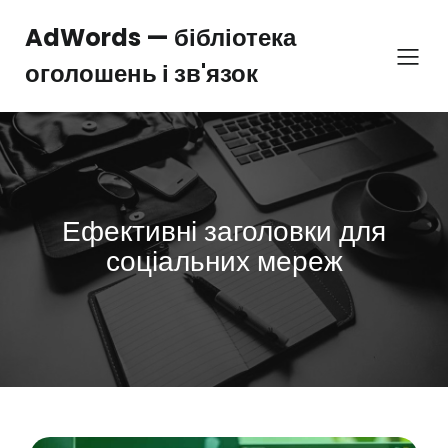
Перейти
до
AdWords — бібліотека
вмісту
оголошень і зв'язок
Ефективні заголовки для
соціальних мереж