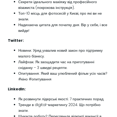
Секрети ідеального макіяжу від професійного
візажиста (покрокова інструкція).
Топ-10 місць для фотосесій у Києві, про які ви не
знали.
Надихаюча цитата для початку дня: Вір у себе, і все
вийде!
Twitter:
Новини: Уряд ухвалив новий закон про підтримку
малого бізнесу.
Лайфхак: Як заощадити час на приготуванні
сніданку – 3 швидкі рецепти.
Опитування: Який ваш улюблений фільм усіх часів?
#кіно #опитування
LinkedIn:
Як розвинути лідерські якості: 7 практичних порад.
Тренди в digital-маркетингу 2024: Що потрібно
знати.
Шукаєте роботу? Перегляньте відкриті вакансії в