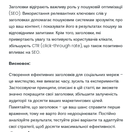
Заголовки відіграють важливу роль у пошуковій оптимізації
(SEO). Використання релевантних ключових слів у
заголовках допомагає пошуковим системам зрозуміти, про
що ваш контент, і показувати його в результатах пошуку за
відповідними запитами. Крім того, заголовки, які
привертають увагу та мотивують користувачів клікати,
збільшують CTR (click-through rate), що також позитивно
впливає на SEO.
Висновок:
Створення ефективних заголовків для соціальних мереж –
це мистецтво, яке вимагає часу, зусиль та експериментів.
Застосовуючи принципи, описані в цій статті, ви зможете
значно покращити свої заголовки, збільшити залученість
аудиторії та досягти ваших маркетингових цілей.
Памятайте, що заголовок – це ваш шанс справити перше
враження, тому не варто його недооцінювати. Постійно
аналізуйте результати, тестуйте різні варіанти та адаптуйте
свої стратегії, щоб досягти максимальної ефективності.