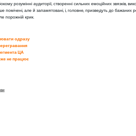
му розумінні аудиторії, створенні сильних емоційних звязків, вико
ше помічені, але й запамятовані, і, головне, призведуть до бажаних 
ле порожній крик.
нювати одразу
перегравання
сегмента ЦА
вже не працює
иви