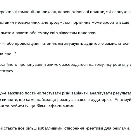
ктивні кампанії, наприклад, персоналізовані пляшки, які спонукаю
стання незвичайних, але зрозумілих порівнянь може зробити ваше 
льотом ракети або смаку їжі з відчуттям подорожі.
чні або провокаційні питання, які змушують аудиторію замислитися
ли про…?
остійного пропонування знижок, зосередьтеся на тому, яку реальну ц
статусу.
е важливо постійно тестувати різні варіанти, аналізувати результат
оже виявити, що саме найкраще резонує з вашою аудиторією. Аналізуйт
ня та робити їх ще більш ефективними.
 стають все більш вибагливими, створення креативів для реклами, я