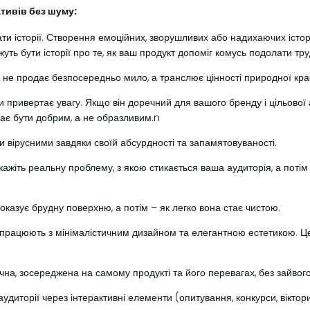
тивів без шуму:
и історії. Створення емоційних, зворушливих або надихаючих істо
уть бути історії про те, як ваш продукт допоміг комусь подолати тр
е продає безпосередньо мило, а транслює цінності природної крас
привертає увагу. Якщо він доречний для вашого бренду і цільової а
ає бути добрим, а не образливим.n
и вірусними завдяки своїй абсурдності та запамятовуваності.
ажіть реальну проблему, з якою стикається ваша аудиторія, а потім 
казує брудну поверхню, а потім – як легко вона стає чистою.
працюють з мінімалістичним дизайном та елегантною естетикою. Це 
чна, зосереджена на самому продукті та його перевагах, без зайвог
удиторії через інтерактивні елементи (опитування, конкурси, віктор