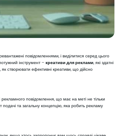
евантажені повідомленнями, і виділитися серед цього
 потужний інструмент –
креативи для реклами
, які здатні
о, як створювати ефективні креативи, що дійсно
і рекламного повідомлення, що має на меті не тільки
ат подачі та загальну концепцію, яка робить рекламу
Однак, якщо хтось запропонує вам щось справді цікаве,