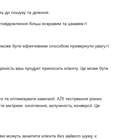
ть до пошуку та ділення.
повідомлення більш яскравим та цікавим.n
, може бути ефективним способом привернути увагу.n
інність ваш продукт приносить клієнту. Це може бути
и та оптимізувати кампанії. A/B тестування різних
е метрики: охоплення, залученість, конверсії. Це
кі можуть зачепити клієнта без зайвого шуму, є