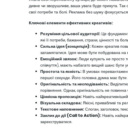
дивне чи зворушливе, ваша увага буде прикута. Так с
свої потреби та болі. Реклама без шуму фокусується
Ключові елементи ефективних креативів:
Розуміння цільової аудиторії:
Це фундамент б
які її потреби, бажання, страхи, цінності та бо
Сильна ідея (концепція):
Кожен креатив пови
запамятатися. Ідея може бути побудована на гум
Емоційний звязок:
Люди купують не просто тов
співчуття), мають набагато вищий шанс бути 
Простота та ясність:
В умовах перевантаженн
першої секунди. Його головна думка має бути
Оригінальність та несподіваність:
Виділитис
порівняння. Однак, оригінальність не повинна
Ціннісна пропозиція:
Навіть найкреативніший 
Візуальна складова:
Якісні, привабливі та ре
Текстове наповнення:
Слоган, заголовок, тек
Заклик до дії (Call to Action):
Навіть найкра
зареєструватися.