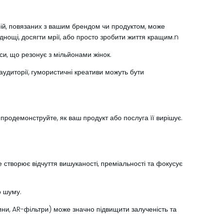
рій, повязаних з вашим брендом чи продуктом, може
уднощі, досягти мрії, або просто зробити життя кращим.n
и, що резонує з мільйонами жінок.
удиторії, гумористичні креативи можуть бути
продемонструйте, як ваш продукт або послуга її вирішує.
створює відчуття вишуканості, преміальності та фокусує
о шуму.
ини, AR-фільтри) може значно підвищити залученість та