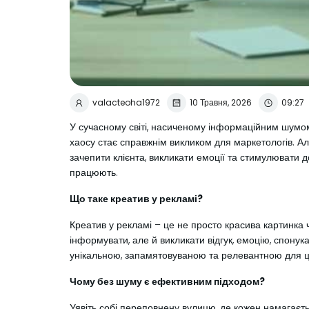
valacteoha1972
10 Травня, 2026
09:27
У сучасному світі, насиченому інформаційним шумо
хаосу стає справжнім викликом для маркетологів. Ал
зачепити клієнта, викликати емоції та стимулювати д
працюють.
Що таке креатив у рекламі?
Креатив у рекламі – це не просто красива картинка 
інформувати, але й викликати відгук, емоцію, спонука
унікальною, запамятовуваною та релевантною для ці
Чому без шуму є ефективним підходом?
Уявіть собі переповнену вулицю, де кожен намагаєтьс