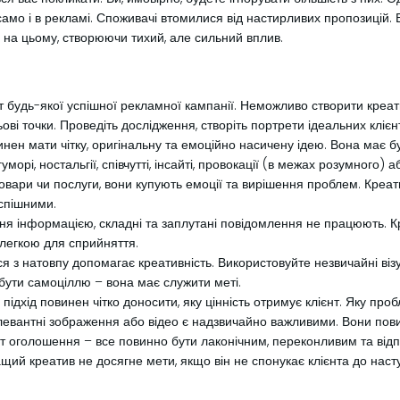
амо і в рекламі. Споживачі втомилися від настирливих пропозицій. В
 на цьому, створюючи тихий, але сильний вплив.
удь-якої успішної рекламної кампанії. Неможливо створити креатив
льові точки. Проведіть дослідження, створіть портрети ідеальних клієнт
нен мати чітку, оригінальну та емоційно насичену ідею. Вона має б
орі, ностальгії, співчутті, інсайті, провокації (в межах розумного) 
ари чи послуги, вони купують емоції та вирішення проблем. Креативи
успішними.
я інформацією, складні та заплутані повідомлення не працюють. К
 легкою для сприйняття.
я з натовпу допомагає креативність. Використовуйте незвичайні візуа
 бути самоціллю – вона має служити меті.
підхід повинен чітко доносити, яку цінність отримує клієнт. Яку пр
левантні зображення або відео є надзвичайно важливими. Вони повинн
ст оголошення – все повинно бути лаконічним, переконливим та відп
щий креатив не досягне мети, якщо він не спонукає клієнта до наступ