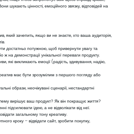
они шукають цінності, емоційного звязку, відповідей на
, який зачепить, якщо ви не знаєте, хто ваша аудиторія,
ів.
ути достатньо потужною, щоб привернути увагу та
або ж на демонстрації унікальної переваги продукту.
, які викликають емоції (радість, здивування, надію,
реатив має бути зрозумілим з першого погляду або
льні образи, неочікувані сценарії, нестандартні
облему вирішує ваш продукт? Як він покращує життя?
і підсилювати ідею, а не відволікати від неї.
овідати загальному тону креативу.
ного кроку – відвідати сайт, зробити покупку,