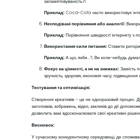
запамятовуваність.n
Приклад:
Coca-Cola часто використовує інтера
Несподівані порівняння або аналогії:
Викори
Приклад:
Порівняння швидкості інтернету з по
Використання сили питання:
Ставити ритори
Приклад:
А що, якби…?, Ви коли-небудь дума
Фокус на цінності, а не на знижках:
Замість п
зручність, здоровя, економія часу, підвищення 
Тестування та оптимізація:
Створення креативів – це не одноразовий процес. Дуж
заголовків, зображень, відео, закликів до дії допом
дозволить вам вдосконалювати свої креативні рішен
Висновок:
У сучасному конкурентному середовищі, де споживачі