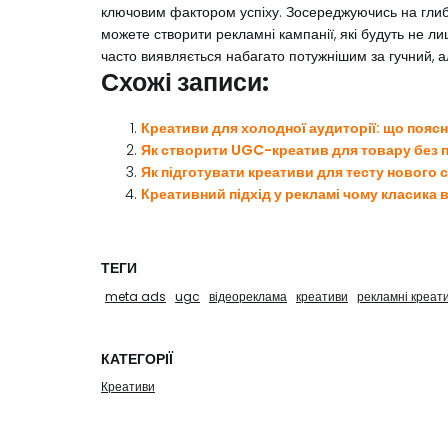
ключовим фактором успіху. Зосереджуючись на глибоко
можете створити рекламні кампанії, які будуть не ли
часто виявляється набагато потужнішим за гучний, а
Схожі записи:
Креативи для холодної аудиторії: що пояс
Як створити UGC-креатив для товару без 
Як підготувати креативи для тесту нового 
Креативний підхід у рекламі чому класика 
ТЕГИ
meta ads
ugc
відеореклама
креативи
рекламні креат
КАТЕГОРІЇ
Креативи