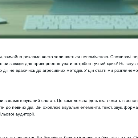
м, звичайна реклама часто залишається непоміченою. Споживачі пер
е чи завжди для привернення уваги потрібен гучний крик? Ні. Існує
о дії, не вдаючись до агресивних методів. У цій статті ми розглянем
чи запамятовуваний слоган. Це комплексна ідея, яка лежить в основ
ти до певних дій. Він охоплює візуальні елементи, текст, звук, форм
льової аудиторії.
я вас покликати. Ви, ймовірно, будете ігнорувати більшість з них. 