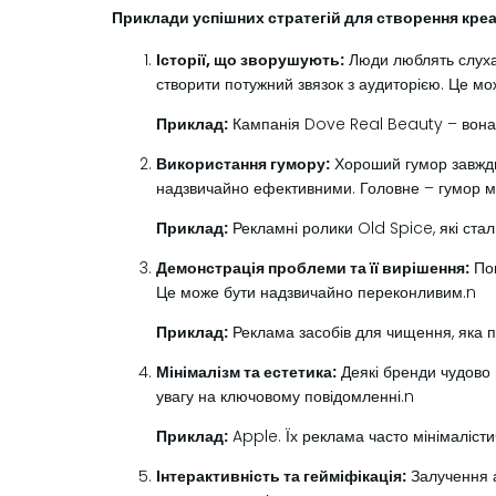
Приклади успішних стратегій для створення креа
Історії, що зворушують:
Люди люблять слухат
створити потужний звязок з аудиторією. Це мож
Приклад:
Кампанія Dove Real Beauty – вона н
Використання гумору:
Хороший гумор завжди 
надзвичайно ефективними. Головне – гумор м
Приклад:
Рекламні ролики Old Spice, які стал
Демонстрація проблеми та її вирішення:
Пок
Це може бути надзвичайно переконливим.n
Приклад:
Реклама засобів для чищення, яка по
Мінімалізм та естетика:
Деякі бренди чудово 
увагу на ключовому повідомленні.n
Приклад:
Apple. Їх реклама часто мінімалісти
Інтерактивність та гейміфікація:
Залучення а