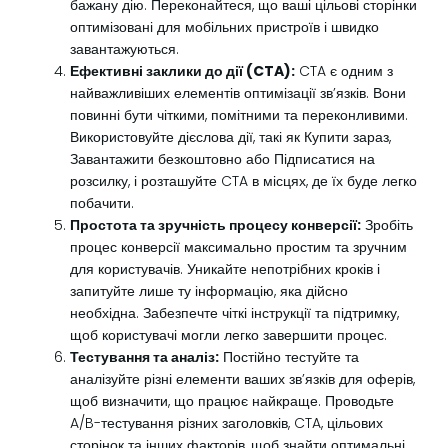
бажану дію. Переконайтеся, що ваші цільові сторінки
оптимізовані для мобільних пристроїв і швидко
завантажуються.
Ефективні заклики до дії (CTA):
CTA є одним з
найважливіших елементів оптимізації зв’язків. Вони
повинні бути чіткими, помітними та переконливими.
Використовуйте дієслова дії, такі як Купити зараз,
Завантажити безкоштовно або Підписатися на
розсилку, і розташуйте CTA в місцях, де їх буде легко
побачити.
Простота та зручність процесу конверсії:
Зробіть
процес конверсії максимально простим та зручним
для користувачів. Уникайте непотрібних кроків і
запитуйте лише ту інформацію, яка дійсно
необхідна. Забезпечте чіткі інструкції та підтримку,
щоб користувачі могли легко завершити процес.
Тестування та аналіз:
Постійно тестуйте та
аналізуйте різні елементи ваших зв’язків для оферів,
щоб визначити, що працює найкраще. Проводьте
A/B-тестування різних заголовків, CTA, цільових
сторінок та інших факторів, щоб знайти оптимальні