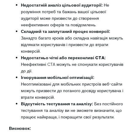
Недостатній аналіз цільової аудиторії:
Не
розуміння потреб та бажань вашої цільової
аудиторії може призвести до створення
неефективних оферів та повідомлень.
Складний та заплутаний процес конверсії:
Занадто багато кроків або складна навігація можуть
відлякати користувачів і призвести до втрати
конверсій.
Недостатньо чіткі або переконливі CTA:
Неефективні CTA можуть не спонукати користувачів
до дії.
Ігнорування мобільної оптимізації:
Неоптимізовані для мобільних пристроїв веб-сайти
можуть призвести до поганого досвіду користувача і
втрати конверсій.
Відсутність тестування та аналізу:
Без постійного
тестування та аналізу ви не зможете визначити, що
працює найкраще, і покращити свої результати.
Висновок: