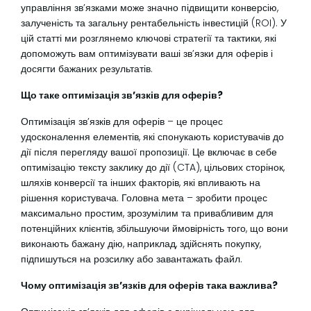
управління зв’язками може значно підвищити конверсію,
залученість та загальну рентабельність інвестицій (ROI). У
цій статті ми розглянемо ключові стратегії та тактики, які
допоможуть вам оптимізувати ваші зв’язки для оферів і
досягти бажаних результатів.
Що таке оптимізація зв’язків для оферів?
Оптимізація зв’язків для оферів – це процес
удосконалення елементів, які спонукають користувачів до
дії після перегляду вашої пропозиції. Це включає в себе
оптимізацію тексту заклику до дії (CTA), цільових сторінок,
шляхів конверсії та інших факторів, які впливають на
рішення користувача. Головна мета – зробити процес
максимально простим, зрозумілим та привабливим для
потенційних клієнтів, збільшуючи ймовірність того, що вони
виконають бажану дію, наприклад, здійснять покупку,
підпишуться на розсилку або завантажать файл.
Чому оптимізація зв’язків для оферів така важлива?