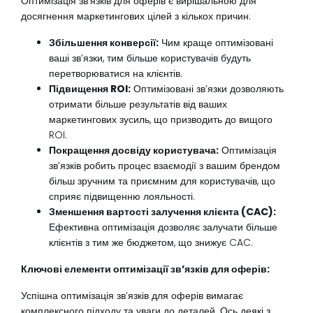
Оптимізація зв’язків для оферів є вирішальною для
досягнення маркетингових цілей з кількох причин:
Збільшення конверсії:
Чим краще оптимізовані
ваші зв’язки, тим більше користувачів будуть
перетворюватися на клієнтів.
Підвищення ROI:
Оптимізовані зв’язки дозволяють
отримати більше результатів від ваших
маркетингових зусиль, що призводить до вищого
ROI.
Покращення досвіду користувача:
Оптимізація
зв’язків робить процес взаємодії з вашим брендом
більш зручним та приємним для користувачів, що
сприяє підвищенню лояльності.
Зменшення вартості залучення клієнта (CAC):
Ефективна оптимізація дозволяє залучати більше
клієнтів з тим же бюджетом, що знижує CAC.
Ключові елементи оптимізації зв’язків для оферів:
Успішна оптимізація зв’язків для оферів вимагає
комплексного підходу та уваги до деталей. Ось деякі з