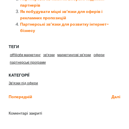
партнерів
Як побудувати міцні зв’язки для оферів і
рекламних пропозицій
Партнерські зв’язки для розвитку інтернет-
бізнесу
ТЕГИ
affiliate маркетинг
зв’язки
маркетингові зв’язки
офери
партнерські програми
КАТЕГОРІЇ
Зв’язки під офери
Попередній
Далі
Коментарі закриті