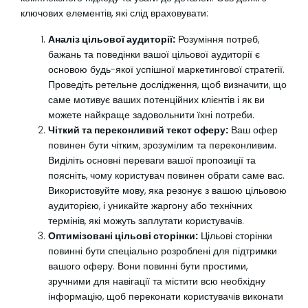
ключових елементів, які слід враховувати:
Аналіз цільової аудиторії:
Розуміння потреб,
бажань та поведінки вашої цільової аудиторії є
основою будь-якої успішної маркетингової стратегії.
Проведіть ретельне дослідження, щоб визначити, що
саме мотивує ваших потенційних клієнтів і як ви
можете найкраще задовольнити їхні потреби.
Чіткий та переконливий текст оферу:
Ваш офер
повинен бути чітким, зрозумілим та переконливим.
Виділіть основні переваги вашої пропозиції та
поясніть, чому користувач повинен обрати саме вас.
Використовуйте мову, яка резонує з вашою цільовою
аудиторією, і уникайте жаргону або технічних
термінів, які можуть заплутати користувачів.
Оптимізовані цільові сторінки:
Цільові сторінки
повинні бути спеціально розроблені для підтримки
вашого оферу. Вони повинні бути простими,
зручними для навігації та містити всю необхідну
інформацію, щоб переконати користувачів виконати