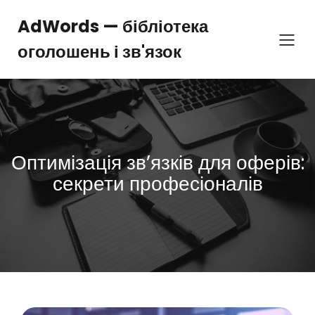
Перейти
до
AdWords — бібліотека
вмісту
оголошень і зв'язок
Оптимізація зв’язків для оферів:
секрети професіоналів