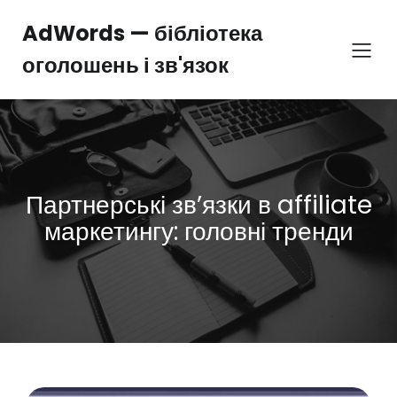
Перейти
до
AdWords — бібліотека
вмісту
оголошень і зв'язок
Партнерські зв’язки в affiliate
маркетингу: головні тренди