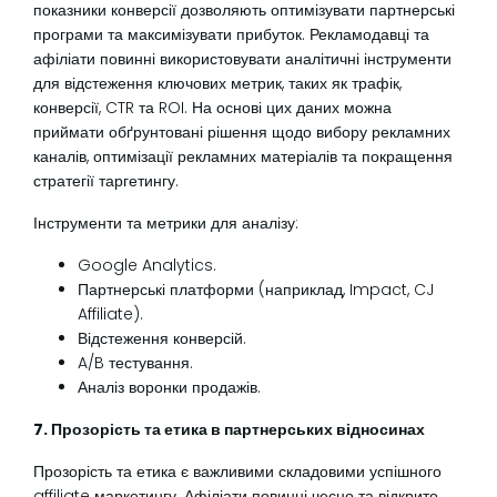
показники конверсії дозволяють оптимізувати партнерські
програми та максимізувати прибуток. Рекламодавці та
афіліати повинні використовувати аналітичні інструменти
для відстеження ключових метрик, таких як трафік,
конверсії, CTR та ROI. На основі цих даних можна
приймати обґрунтовані рішення щодо вибору рекламних
каналів, оптимізації рекламних матеріалів та покращення
стратегії таргетингу.
Інструменти та метрики для аналізу:
Google Analytics.
Партнерські платформи (наприклад, Impact, CJ
Affiliate).
Відстеження конверсій.
A/B тестування.
Аналіз воронки продажів.
7. Прозорість та етика в партнерських відносинах
Прозорість та етика є важливими складовими успішного
affiliate маркетингу. Афіліати повинні чесно та відкрито