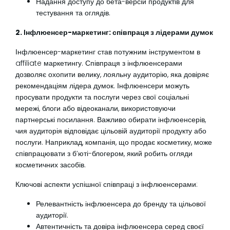
Надання доступу до бета-версій продуктів для
тестування та оглядів.
2. Інфлюенсер-маркетинг: співпраця з лідерами думок
Інфлюенсер-маркетинг став потужним інструментом в
affiliate маркетингу. Співпраця з інфлюенсерами
дозволяє охопити велику, лояльну аудиторію, яка довіряє
рекомендаціям лідера думок. Інфлюенсери можуть
просувати продукти та послуги через свої соціальні
мережі, блоги або відеоканали, використовуючи
партнерські посилання. Важливо обирати інфлюенсерів,
чия аудиторія відповідає цільовій аудиторії продукту або
послуги. Наприклад, компанія, що продає косметику, може
співпрацювати з б’юті-блогером, який робить огляди
косметичних засобів.
Ключові аспекти успішної співпраці з інфлюенсерами:
Релевантність інфлюенсера до бренду та цільової
аудиторії.
Автентичність та довіра інфлюенсера серед своєї