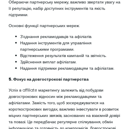
Обираючи партнерську мережу, важливо звертати увагу на
її репутацію, набір доступних інструментів та якість
підтримки.
Основні функції партнерських мереж:
З’єднання рекламодавців та афіліатів.
Надання інструментів для управління
партнерськими програмами.
Відстеження результатів кампаній та звітність.
Здійснення виплат афіліатам.
Надання підтримки рекламодавцям та афіліатам.
5. Фокус на довгострокові партнерства
Успіх в affiliate маркетингу залежить від побудови
довгострокових відносин між рекламодавцями та
афіліатами. Замість того, щоб зосереджуватися на
короткострокових вигодах, важливо інвестувати в розвиток
міцних партнерських звязків, заснованих на взаємній довірі
та повазі. Це передбачає регулярне спілкування, обмін
інформацією та готовність до компромісів. Довгострокові