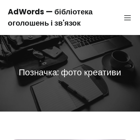
Перейти
до
AdWords — бібліотека
вмісту
оголошень і зв'язок
Позначка:
фото креативи