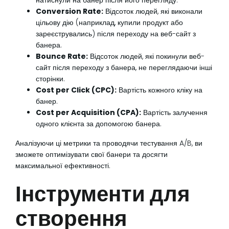
натиснули на банер після його перегляду.
Conversion Rate:
Відсоток людей, які виконали
цільову дію (наприклад, купили продукт або
зареєструвались) після переходу на веб-сайт з
банера.
Bounce Rate:
Відсоток людей, які покинули веб-
сайт після переходу з банера, не переглядаючи інші
сторінки.
Cost per Click (CPC):
Вартість кожного кліку на
банер.
Cost per Acquisition (CPA):
Вартість залучення
одного клієнта за допомогою банера.
Аналізуючи ці метрики та проводячи тестування A/B, ви
зможете оптимізувати свої банери та досягти
максимальної ефективності.
Інструменти для
створення