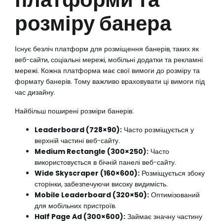
розміру банера
Існує безліч платформ для розміщення банерів, таких як
веб-сайти, соціальні мережі, мобільні додатки та рекламні
мережі. Кожна платформа має свої вимоги до розміру та
формату банерів. Тому важливо враховувати ці вимоги під
час дизайну.
Найбільш поширені розміри банерів:
Leaderboard (728×90):
Часто розміщується у
верхній частині веб-сайту.
Medium Rectangle (300×250):
Часто
використовується в бічній панелі веб-сайту.
Wide Skyscraper (160×600):
Розміщується збоку
сторінки, забезпечуючи високу видимість.
Mobile Leaderboard (320×50):
Оптимізований
для мобільних пристроїв.
Half Page Ad (300×600):
Займає значну частину