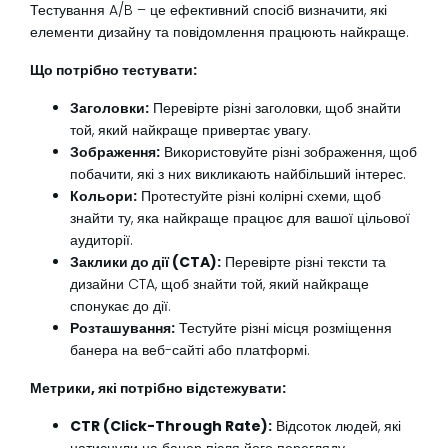
Тестування A/B – це ефективний спосіб визначити, які
елементи дизайну та повідомлення працюють найкраще.
Що потрібно тестувати:
Заголовки:
Перевірте різні заголовки, щоб знайти
той, який найкраще привертає увагу.
Зображення:
Використовуйте різні зображення, щоб
побачити, які з них викликають найбільший інтерес.
Кольори:
Протестуйте різні колірні схеми, щоб
знайти ту, яка найкраще працює для вашої цільової
аудиторії.
Заклики до дії (CTA):
Перевірте різні тексти та
дизайни CTA, щоб знайти той, який найкраще
спонукає до дії.
Розташування:
Тестуйте різні місця розміщення
банера на веб-сайті або платформі.
Метрики, які потрібно відстежувати:
CTR (Click-Through Rate):
Відсоток людей, які