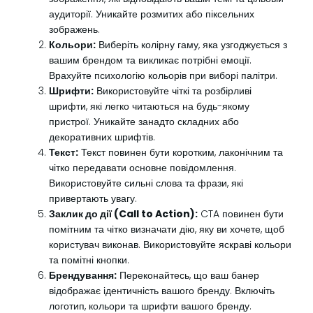
аудиторії. Уникайте розмитих або піксельних
зображень.
Кольори:
Виберіть колірну гаму, яка узгоджується з
вашим брендом та викликає потрібні емоції.
Врахуйте психологію кольорів при виборі палітри.
Шрифти:
Використовуйте чіткі та розбірливі
шрифти, які легко читаються на будь-якому
пристрої. Уникайте занадто складних або
декоративних шрифтів.
Текст:
Текст повинен бути коротким, лаконічним та
чітко передавати основне повідомлення.
Використовуйте сильні слова та фрази, які
привертають увагу.
Заклик до дії (Call to Action):
CTA повинен бути
помітним та чітко визначати дію, яку ви хочете, щоб
користувач виконав. Використовуйте яскраві кольори
та помітні кнопки.
Брендування:
Переконайтесь, що ваш банер
відображає ідентичність вашого бренду. Включіть
логотип, кольори та шрифти вашого бренду.