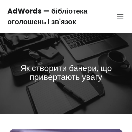
Перейти
до
AdWords — бібліотека
вмісту
оголошень і зв'язок
Як створити банери, що
привертають увагу