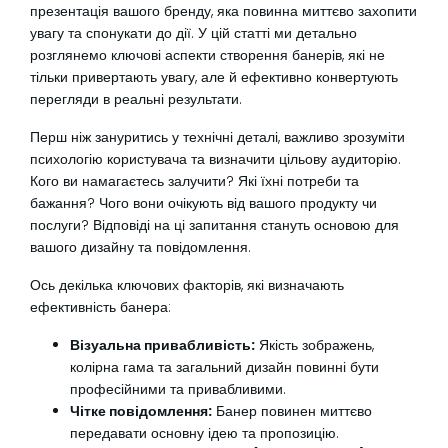
презентація вашого бренду, яка повинна миттєво захопити
увагу та спонукати до дії. У цій статті ми детально
розглянемо ключові аспекти створення банерів, які не
тільки привертають увагу, але й ефективно конвертують
перегляди в реальні результати.
Перш ніж зануритись у технічні деталі, важливо зрозуміти
психологію користувача та визначити цільову аудиторію.
Кого ви намагаєтесь залучити? Які їхні потреби та
бажання? Чого вони очікують від вашого продукту чи
послуги? Відповіді на ці запитання стануть основою для
вашого дизайну та повідомлення.
Ось декілька ключових факторів, які визначають
ефективність банера:
Візуальна привабливість:
Якість зображень,
колірна гама та загальний дизайн повинні бути
професійними та привабливими.
Чітке повідомлення:
Банер повинен миттєво
передавати основну ідею та пропозицію.