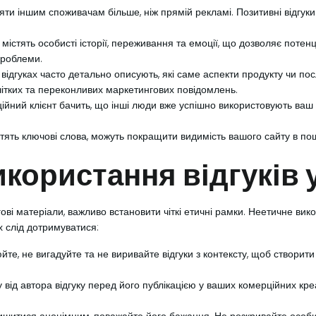
яти іншим споживачам більше, ніж прямій рекламі. Позитивні відгук
 містять особисті історії, переживання та емоції, що дозволяє потен
проблеми.
 відгуках часто детально описують, які саме аспекти продукту чи по
чітких та переконливих маркетингових повідомлень.
йний клієнт бачить, що інші люди вже успішно використовують ваш пр
істять ключові слова, можуть покращити видимість вашого сайту в по
икористання відгуків 
гові матеріали, важливо встановити чіткі етичні рамки. Неетичне ви
х слід дотримуватися:
те, не вигадуйте та не виривайте відгуки з контексту, щоб створит
ід автора відгуку перед його публікацією у ваших комерційних креати