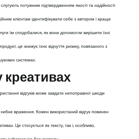
и слугують потужним підтвердженням якості та надійності
ційним клієнтам ідентифікувати себе з автором і краще
слуги їм сподобалися, як вони допомогли вирішити їхні
одукт, це знижує їхнє відчуття ризику, повязаного з
шукових системах.
у креативах
користання відгуків може завдати непоправної шкоди
и хибне враження. Кожен використаний відгук повинен
вах. Це стосується як тексту, так і, особливо,