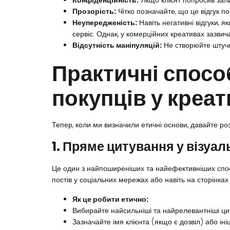
Конфіденційність:
Якщо клієнт попросив зал
Прозорість:
Чітко позначайте, що це відгук по
Неупередженість:
Навіть негативні відгуки, 
сервіс. Однак, у комерційних креативах зазви
Відсутність маніпуляцій:
Не створюйте штучни
Практичні спосо
покупців у креа
Тепер, коли ми визначили етичні основи, давайте ро
1. Пряме цитування у візуа
Це один з найпоширеніших та найефективніших способ
постів у соціальних мережах або навіть на сторінках 
Як це робити етично:
Вибирайте найсильніші та найрелевантніші ци
Зазначайте імя клієнта (якщо є дозвіл) або ініц