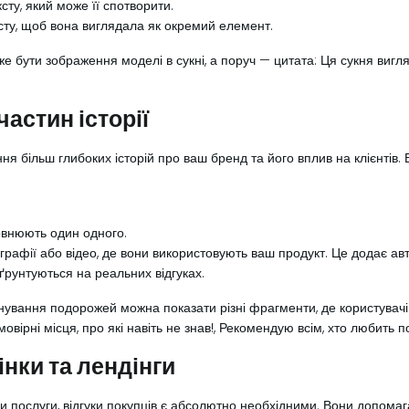
ту, який може її спотворити.
ксту, щоб вона виглядала як окремий елемент.
 бути зображення моделі в сукні, а поруч — цитата: Ця сукня вигл
частин історії
я більш глибоких історій про ваш бренд та його вплив на клієнтів. 
оповнюють один одного.
графії або відео, де вони використовують ваш продукт. Це додає авт
ґрунтуються на реальних відгуках.
ування подорожей можна показати різні фрагменти, де користувачі
овірні місця, про які навіть не знав!, Рекомендую всім, хто любить 
інки та лендінги
чи послуги, відгуки покупців є абсолютно необхідними. Вони допома