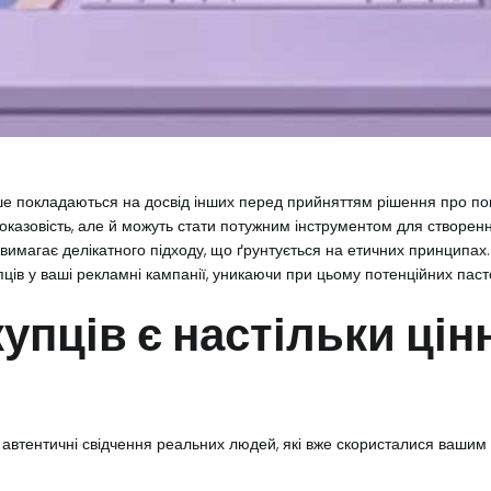
ше покладаються на досвід інших перед прийняттям рішення про поку
доказовість, але й можуть стати потужним інструментом для створе
ах вимагає делікатного підходу, що ґрунтується на етичних принципа
пців у ваші рекламні кампанії, уникаючи при цьому потенційних паст
купців є настільки ці
е автентичні свідчення реальних людей, які вже скористалися ваши