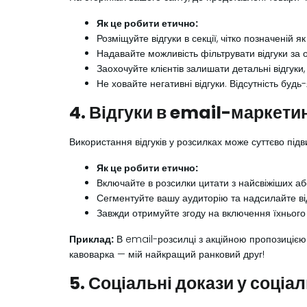
Як це робити етично:
Розміщуйте відгуки в секції, чітко позначеній я
Надавайте можливість фільтрувати відгуки за 
Заохочуйте клієнтів залишати детальні відгук
Не ховайте негативні відгуки. Відсутність буд
4. Відгуки в email-маркети
Використання відгуків у розсилках може суттєво під
Як це робити етично:
Включайте в розсилки цитати з найсвіжіших або
Сегментуйте вашу аудиторію та надсилайте відг
Завжди отримуйте згоду на включення їхнього в
Приклад:
В email-розсилці з акційною пропозицією 
кавоварка — мій найкращий ранковий друг!
5. Соціальні докази у соці