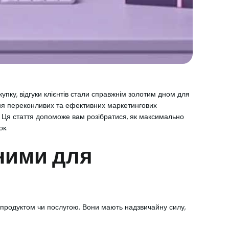
пку, відгуки клієнтів стали справжнім золотим дном для
ння переконливих та ефективних маркетингових
х. Ця стаття допоможе вам розібратися, як максимально
ок.
нними для
м продуктом чи послугою. Вони мають надзвичайну силу,