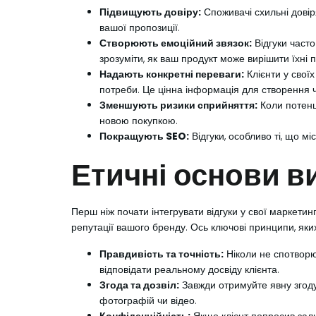
Підвищують довіру:
Споживачі схильні довір
вашої пропозиції.
Створюють емоційний звязок:
Відгуки часто
зрозуміти, як ваш продукт може вирішити їхні 
Надають конкретні переваги:
Клієнти у своїх
потреби. Це цінна інформація для створення 
Зменшують ризики сприйняття:
Коли потенці
новою покупкою.
Покращують SEO:
Відгуки, особливо ті, що м
Етичні основи в
Перш ніж почати інтегрувати відгуки у свої маркетин
репутації вашого бренду. Ось ключові принципи, яки
Правдивість та точність:
Ніколи не спотворюй
відповідати реальному досвіду клієнта.
Згода та дозвіл:
Завжди отримуйте явну згоду в
фотографій чи відео.