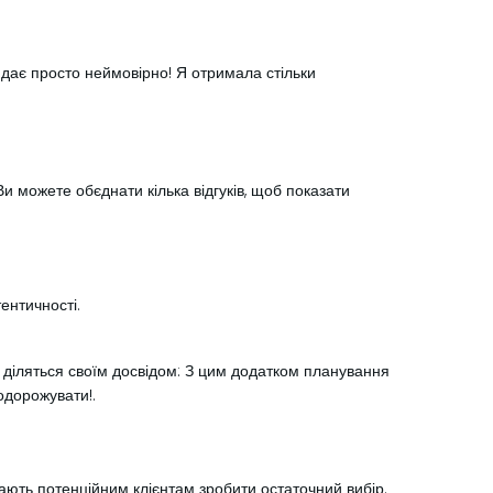
ядає просто неймовірно! Я отримала стільки
Ви можете обєднати кілька відгуків, щоб показати
ентичності.
 діляться своїм досвідом: З цим додатком планування
подорожувати!.
гають потенційним клієнтам зробити остаточний вибір.