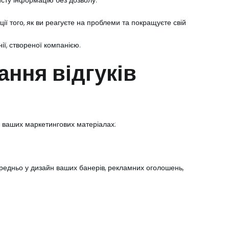
сту інформацію без дозволу.
ії того, як ви реагуєте на проблеми та покращуєте свій
ії, створеної компанією.
ання відгуків
 у ваших маркетингових матеріалах:
середньо у дизайн ваших банерів, рекламних оголошень,