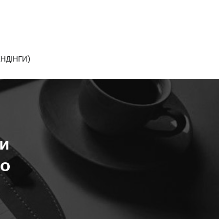
НДІНГИ)
ки
но