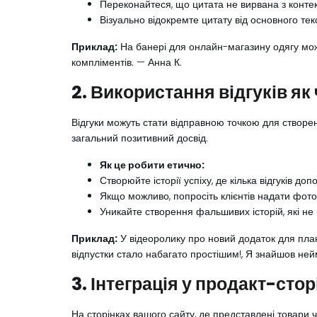
Переконайтеся, що цитата не вирвана з контекс
Візуально відокремте цитату від основного те
Приклад:
На банері для онлайн-магазину одягу може
компліментів. — Анна К.
2. Використання відгуків як 
Відгуки можуть стати відправною точкою для створенн
загальний позитивний досвід.
Як це робити етично:
Створюйте історії успіху, де кілька відгуків д
Якщо можливо, попросіть клієнтів надати фото
Уникайте створення фальшивих історій, які не 
Приклад:
У відеоролику про новий додаток для план
відпустки стало набагато простішим!, Я знайшов нейм
3. Інтеграція у продакт-стор
На сторінках вашого сайту, де представлені товари 