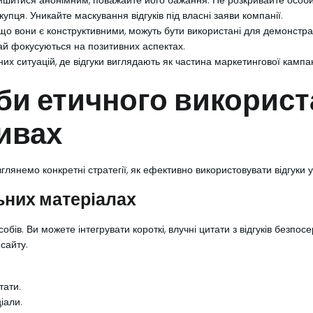
ишитися анонімним, поважайте його бажання. Не розкривайте особи
купця. Уникайте маскування відгуків під власні заяви компанії.
якщо вони є конструктивними, можуть бути використані для демонстрац
чай фокусуються на позитивних аспектах.
х ситуацій, де відгуки виглядають як частина маркетингової кампан
би етичного використ
тивах
зглянемо конкретні стратегії, як ефективно використовувати відгуки
льних матеріалах
ів. Ви можете інтегрувати короткі, влучні цитати з відгуків безпо
сайту.
тати.
іали.