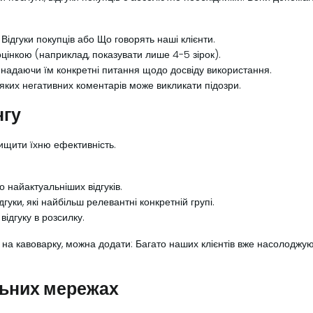
к Відгуки покупців або Що говорять наші клієнти.
оцінкою (наприклад, показувати лише 4-5 зірок).
и, надаючи їм конкретні питання щодо досвіду використання.
ь-яких негативних коментарів може викликати підозри.
нгу
вищити їхню ефективність.
 найактуальніших відгуків.
уки, які найбільш релевантні конкретній групі.
ідгуку в розсилку.
на кавоварку, можна додати: Багато наших клієнтів вже насолоджую
альних мережах