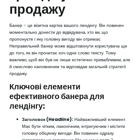
продажу
Банер – це візитна картка вашого лендінгу. Він повинен
моментально донести до відвідувача, хто ви, що
пропонуєте і яку головну вигоду він отримає.
Неправильний банер може відштовхнути користувача ще
до того, як він прочитає хоч одне слово тексту. Тому
важливо, щоб він був не лише естетично привабливим, але
й смислово наповненим та відповідав загальній стратегії
продажу.
Ключові елементи
ефективного банера для
лендінгу:
Заголовок (Headline):
Найважливіший елемент.
Має бути чітким, лаконічним, інтригуючим і містити
головну обіцянку вигоди. Він повинен одразу