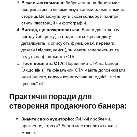
Візуальна гармонія:
Зображення на банері має
асоціюватися з іншими візуальними елементами на
сторінці. Це можуть бути схожі кольорові палітри,
стиль ілюстрацій чи фотографій.
Вигода, що розкривається:
Банер дає головну
вигоду (обіцянку), а подальші секції лендінгу
деталізують її, описують функціонал, переваги,
докази (відгуки, кейси), знімають заперечення та
ведуть до фінального CTA.
Послідовність CTA:
Первинний CTA на банері
(якщо він є) та фінальний CTA мають доповнювати
один одного, ведучи користувача до однієї і тієї ж
цільової дії.
Практичні поради для
створення продаючого банера:
Знайте свою аудиторію:
Які їхні проблеми,
прагнення, страхи? Банер має говорити їхньою
мовою.