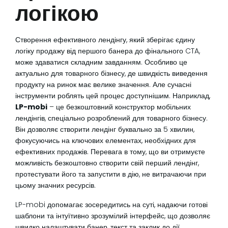
логікою
Створення ефективного лендінгу, який зберігає єдину
логіку продажу від першого банера до фінального CTA,
може здаватися складним завданням. Особливо це
актуально для товарного бізнесу, де швидкість виведення
продукту на ринок має велике значення. Але сучасні
інструменти роблять цей процес доступнішим. Наприклад,
LP-mobi
– це безкоштовний конструктор мобільних
лендінгів, спеціально розроблений для товарного бізнесу.
Він дозволяє створити лендінг буквально за 5 хвилин,
фокусуючись на ключових елементах, необхідних для
ефективних продажів. Перевага в тому, що ви отримуєте
можливість безкоштовно створити свій перший лендінг,
протестувати його та запустити в дію, не витрачаючи при
цьому значних ресурсів.
LP-mobi допомагає зосередитись на суті, надаючи готові
шаблони та інтуїтивно зрозумілий інтерфейс, що дозволяє
швидко налаштувати банер, текст та заклик до дії,