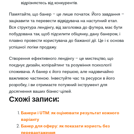
відрізняєтесь від конкурентів.
Памятайте, що банер – це лише початок. Його завдання –
зацікавити та перевести відвідувача на наступний етап.
Вся структура лендінгу, від заголовка до футера, має бути
побудована так, щоб підсилити обіцянку, дану банером, і
плавно провести користувача до бажаної дії. Це і є основа
успішної логіки продажу.
Створення ефективного лендінгу – це мистецтво, що
поєднує дизайн, копірайтинг та розуміння психології
споживача. А банер є його першою, але надзвичайно
важливою частиною. Інвестуйте час та ресурси в його
розробку, і ви отримаєте потужний інструмент для
досягнення ваших бізнес-цілей.
Схожі записи:
Банери і UTM: як оцінювати результат кожного
варіанту
Банер для оферу: як показати користь без
перевантаження