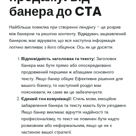
банера до CTA
Найбільша помилка при створенні лендінгу – це розрив
між банером та рештою контенту. Відвідувач, зацікавлений
банером, має відчувати, що вся наступна інформація
логічно випливає з його обіцянок. Ось як це досягти:
Відповідність заголовка та тексту:
Заголовок
банера має бути прямо або опосередковано
продовжений першими ж абзацами основного
тексту. Якщо банер обіцяє Ефективне рішення для
вашого бізнесу, то наступний розділ має
пояснювати, як саме ви це забезпечуєте.
Єдиний тон комунікації:
Стиль мови, емоційне
забарвлення банера та тексту мають бути узгоджені.
Якщо банер викликає відчуття надійності та
професіоналізму, то текст не повинен бути надто
розмовним або неформальним, якщо це не є
частиною вашої стратегії.