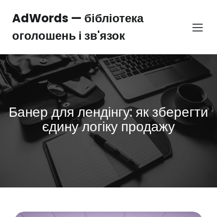
Перейти
до
AdWords — бібліотека
вмісту
оголошень і зв'язок
Банер для лендінгу: як зберегти
єдину логіку продажу