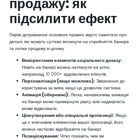
продажу: як
підсилити ефект
Окрім дотримання основних правил, варто памятати про
деталі, які можуть суттєво вплинути на сприйняття банера
та логіки продажу в цілому.
Використання елементів соціального доказу:
Навіть на банері можна натякнути на успіх,
наприклад, 10 000+ задоволених клієнтів.
Персоналізація (якщо можливо):
Звернення до
користувача за імям, якщо це дозволяє система.
Анімація (обережно):
Легка, ненавязлива анімація
на банері може привернути увагу, але надмірність
може відволікати.
Ціноутворення або спеціальні пропозиції:
Якщо
це є ключовим елементом вашої пропозиції, його
можна частково відобразити на банері.
Позиціонування:
Чітко покажіть, чим ви