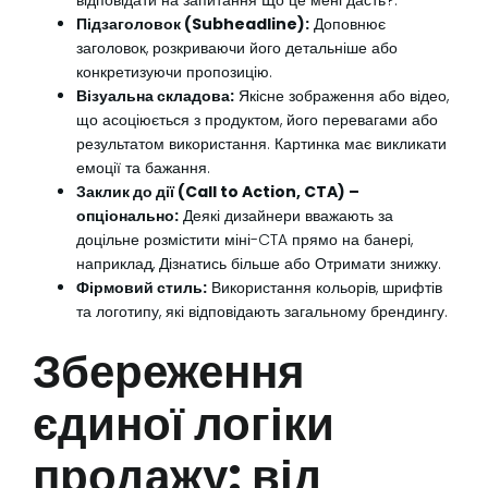
відповідати на запитання Що це мені дасть?.
Підзаголовок (Subheadline):
Доповнює
заголовок, розкриваючи його детальніше або
конкретизуючи пропозицію.
Візуальна складова:
Якісне зображення або відео,
що асоціюється з продуктом, його перевагами або
результатом використання. Картинка має викликати
емоції та бажання.
Заклик до дії (Call to Action, CTA) –
опціонально:
Деякі дизайнери вважають за
доцільне розмістити міні-CTA прямо на банері,
наприклад, Дізнатись більше або Отримати знижку.
Фірмовий стиль:
Використання кольорів, шрифтів
та логотипу, які відповідають загальному брендингу.
Збереження
єдиної логіки
продажу: від