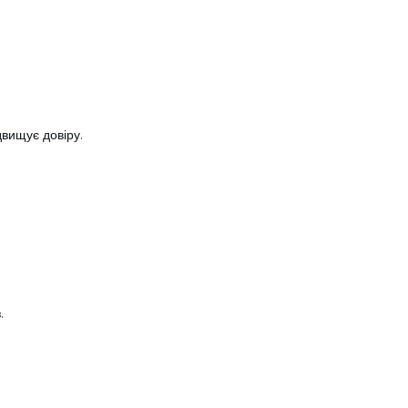
двищує довіру.
.