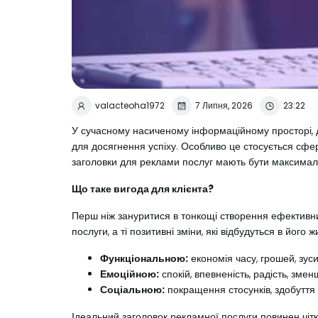
valacteoha1972
7 Липня, 2026
23:22
У сучасному насиченому інформаційному просторі, 
для досягнення успіху. Особливо це стосується сфер
заголовки для реклами послуг мають бути максимальн
Що таке вигода для клієнта?
Перш ніж зануритися в тонкощі створення ефективних
послуги, а ті позитивні зміни, які відбудуться в йог
Функціональною:
економія часу, грошей, зус
Емоційною:
спокій, впевненість, радість, зме
Соціальною:
покращення стосунків, здобуття 
Ідеальний заголовок рекламної послуги повинен чітк