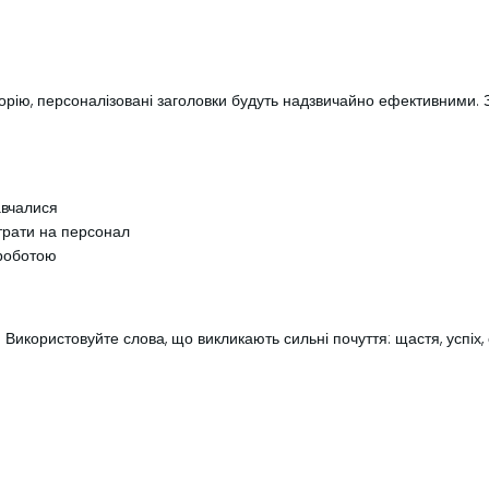
рію, персоналізовані заголовки будуть надзвичайно ефективними. З
навчалися
итрати на персонал
роботою
 Використовуйте слова, що викликають сильні почуття: щастя, успіх, с