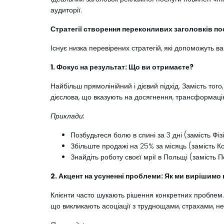
аудиторії.
Стратегії створення переконливих заголовків по
Існує низка перевірених стратегій, які допоможуть в
1. Фокус на результат: Що ви отримаєте?
Найбільш прямолінійний і дієвий підхід. Замість тог
дієслова, що вказують на досягнення, трансформаці
Приклади:
Позбудьтеся болю в спині за 3 дні (замість Фі
Збільште продажі на 25% за місяць (замість 
Знайдіть роботу своєї мрії в Польщі (замість
2. Акцент на усуненні проблеми: Як ми вирішим
Клієнти часто шукають рішення конкретних проблем. 
що викликають асоціації з труднощами, страхами, не