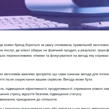
де кожен бренд бореться за увагу споживача, правильний заголово
и послуг, де клієнт обирає не фізичний продукт, а результат, тран
о переконливими, чіткими та фокусуватися на вигоді, яку отримає 
 заголовків, важливо зрозуміти, що саме означає вигода для потенц
о житті після скористання вашим сервісом. Вигода може бути:
иль; підвищення ефективності, продуктивності; отримання нового нав
ншення стресу, відчуття безпеки, підвищення статусу.
визнання, приєднання до спільноти.
о і лаконічно транслювати одну або декілька з цих вигод, звертаюч