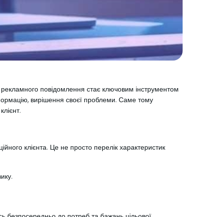
к рекламного повідомлення стає ключовим інструментом
сформацію, вирішення своєї проблеми. Саме тому
клієнт.
ійного клієнта. Це не просто перелік характеристик
ику.
ись безпосередньо до потреб та бажань цільової