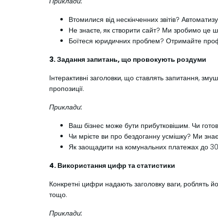
Приклади:
Втомилися від нескінченних звітів? Автоматиз
Не знаєте, як створити сайт? Ми зробимо це ш
Боїтеся юридичних проблем? Отримайте проф
3. Задання запитань, що провокують роздуми
Інтерактивні заголовки, що ставлять запитання, змуш
пропозиції.
Приклади:
Ваш бізнес може бути прибутковішим. Чи готові
Чи мрієте ви про бездоганну усмішку? Ми знаєм
Як заощадити на комунальних платежах до 3
4. Використання цифр та статистики
Конкретні цифри надають заголовку ваги, роблять йо
тощо.
Приклади: