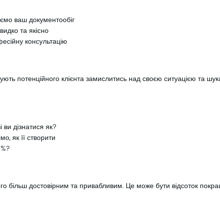
уємо ваш документообіг
видко та якісно
есійну консультацію
ують потенційного клієнта замислитись над своєю ситуацією та шукат
 ви дізнатися як?
о, як її створити
0%?
го більш достовірним та привабливим. Це може бути відсоток покращ