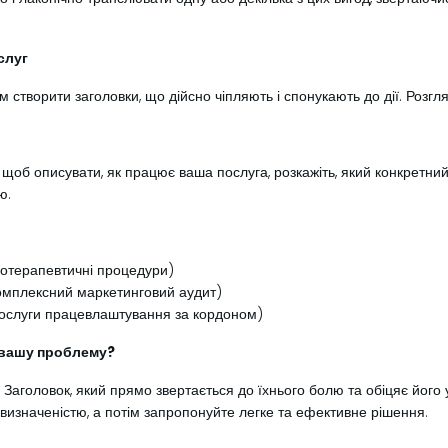
слуг
ам створити заголовки, що дійсно чіпляють і спонукають до дії. Розг
о, щоб описувати, як працює ваша послуга, розкажіть, який конкретни
ю.
зіотерапевтичні процедури)
Комплексний маркетинговий аудит)
 Послуги працевлаштування за кордоном)
о вашу проблему?
Заголовок, який прямо звертається до їхнього болю та обіцяє його
визначеністю, а потім запропонуйте легке та ефективне рішення.