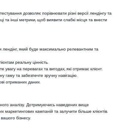
тестування дозволяє порівнювати різні версії лендінгу та
ці та інші метрики, щоб виявити слабкі місця та внести
ти лендінг, який буде максимально релевантним та
ієнтам реальну цінність.
 увагу на перевагах та вигодах, які отримає клієнт.
ну гаму та забезпечте зручну навігацію.
ові отриманих даних.
ійного аналізу. Дотримуючись наведених вище
х маркетингових кампаній та залучити більше клієнтів.
 вашого бізнесу.