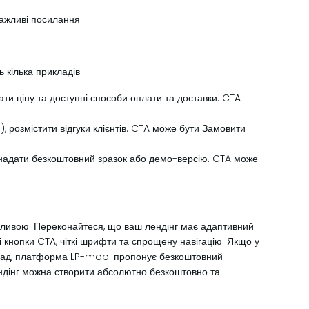
важливі посилання.
 кілька прикладів:
ати ціну та доступні способи оплати та доставки. CTA
, розмістити відгуки клієнтів. CTA може бути Замовити
, надати безкоштовний зразок або демо-версію. CTA може
ажливою. Переконайтеся, що ваш лендінг має адаптивний
 кнопки CTA, чіткі шрифти та спрощену навігацію. Якщо у
риклад, платформа LP-mobi пропонує безкоштовний
ендінг можна створити абсолютно безкоштовно та