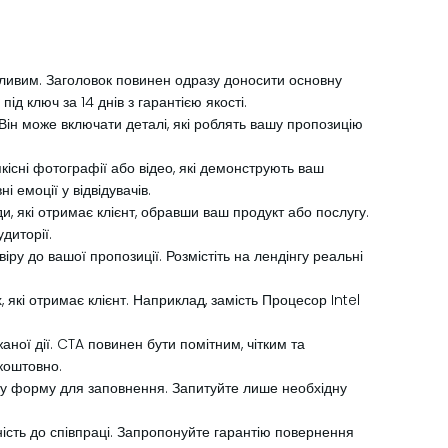
абливим. Заголовок повинен одразу доносити основну
ід ключ за 14 днів з гарантією якості.
Він може включати деталі, які роблять вашу пропозицію
існі фотографії або відео, які демонструють ваш
 емоції у відвідувачів.
и, які отримає клієнт, обравши ваш продукт або послугу.
диторії.
віру до вашої пропозиції. Розмістіть на лендінгу реальні
 які отримає клієнт. Наприклад, замість Процесор Intel
ної дії. CTA повинен бути помітним, чітким та
коштовно.
нгу форму для заповнення. Запитуйте лише необхідну
ність до співпраці. Запропонуйте гарантію повернення