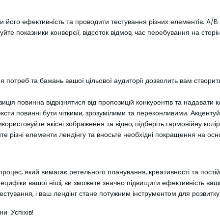
и його ефективність та проводити тестування різних елементів. A/B 
те показники конверсії, відсоток відмов, час перебування на сторін
я потреб та бажань вашої цільової аудиторії дозволить вам створи
ція повинна відрізнятися від пропозицій конкурентів та надавати кл
ксти повинні бути чіткими, зрозумілими та переконливими. Акцентуйте
користовуйте якісні зображення та відео, підберіть гармонійну колір
те різні елементи лендінгу та вносьте необхідні покращення на осн
роцес, який вимагає ретельного планування, креативності та пост
ецифіки вашої ніші, ви зможете значно підвищити ефективність ваши
тестування, і ваш лендінг стане потужним інструментом для розвитку
и. Успіхів!