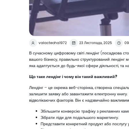
valacteoha1972
23 Листопада, 2025
09
В сучасному цифровому світі лендінг (посадкова стор
вашого бізнесу, правильно структурований лендінг м
яка адаптується до будь-якої сфери діяльності, та н
Що таке лендінг і чому він такий важливий?
Лендінг – це окрема веб-сторінка, створена спеціаль
залишити заявку або завантажити електронну книгу. 
відволікаючих факторів. Він є надзвичайно важливим,
Збільшити конверсію трафіку з рекламних кам
Зібрати ліди для подальшого маркетингу.
Представити конкретний продукт або послугу у 