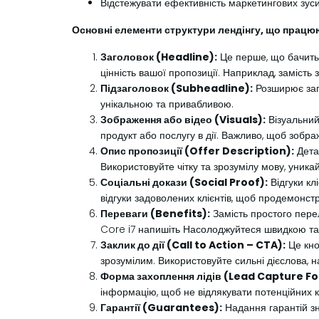
Відстежувати ефективність маркетингових зуси
Основні елементи структури лендінгу, що працюю
Заголовок (Headline):
Це перше, що бачить 
цінність вашої пропозиції. Наприклад, замість 
Підзаголовок (Subheadline):
Розширює заго
унікальною та привабливою.
Зображення або відео (Visuals):
Візуальний
продукт або послугу в дії. Важливо, щоб зобра
Опис пропозиції (Offer Description):
Детал
Використовуйте чітку та зрозумілу мову, уникай
Соціальні докази (Social Proof):
Відгуки клі
відгуки задоволених клієнтів, щоб продемонстр
Переваги (Benefits):
Замість простого перел
Core i7 напишіть Насолоджуйтеся швидкою т
Заклик до дії (Call to Action – CTA):
Це кно
зрозумілим. Використовуйте сильні дієслова, 
Форма захоплення лідів (Lead Capture F
інформацію, щоб не відлякувати потенційних кл
Гарантії (Guarantees):
Надання гарантій зн