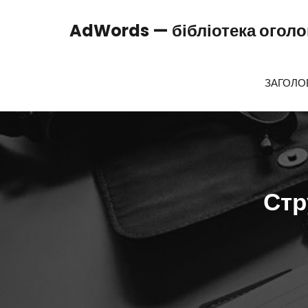
Перейти
до
AdWords — бібліотека оголош
вмісту
ЗАГОЛО
Стр