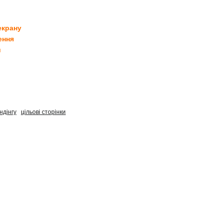
екрану
ення
и
ндінгу
цільові сторінки