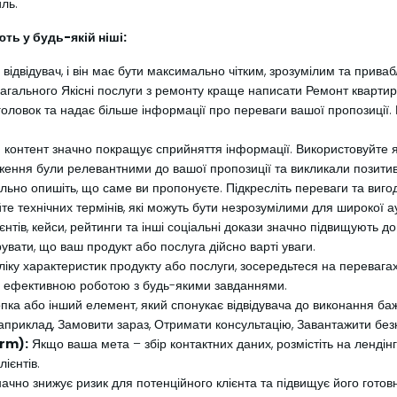
ль.
ть у будь-якій ніші:
відвідувач, і він має бути максимально чітким, зрозумілим та прив
загального Якісні послуги з ремонту краще написати Ремонт квартир п
ловок та надає більше інформації про переваги вашої пропозиції. 
 контент значно покращує сприйняття інформації. Використовуйте як
ження були релевантними до вашої пропозиції та викликали позитивні
ьно опишіть, що саме ви пропонуєте. Підкресліть переваги та вигод
те технічних термінів, які можуть бути незрозумілими для широкої ау
єнтів, кейси, рейтинги та інші соціальні докази значно підвищують до
увати, що ваш продукт або послуга дійсно варті уваги.
іку характеристик продукту або послуги, зосередьтеся на перевагах,
а ефективною роботою з будь-якими завданнями.
пка або інший елемент, який спонукає відвідувача до виконання бажа
наприклад, Замовити зараз, Отримати консультацію, Завантажити без
orm):
Якщо ваша мета – збір контактних даних, розмістіть на ленді
ієнтів.
ачно знижує ризик для потенційного клієнта та підвищує його готов