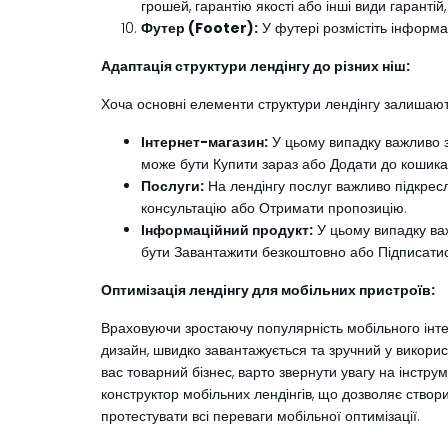
грошей, гарантію якості або інші види гарантій,
Футер (Footer):
У футері розмістіть інформац
Адаптація структури лендінгу до різних ніш:
Хоча основні елементи структури лендінгу залишають
Інтернет-магазин:
У цьому випадку важливо зр
може бути Купити зараз або Додати до кошика
Послуги:
На лендінгу послуг важливо підкресли
консультацію або Отримати пропозицію.
Інформаційний продукт:
У цьому випадку важ
бути Завантажити безкоштовно або Підписатис
Оптимізація лендінгу для мобільних пристроїв:
Враховуючи зростаючу популярність мобільного інте
дизайн, швидко завантажується та зручний у викорис
вас товарний бізнес, варто звернути увагу на інст
конструктор мобільних лендінгів, що дозволяє ство
протестувати всі переваги мобільної оптимізації.