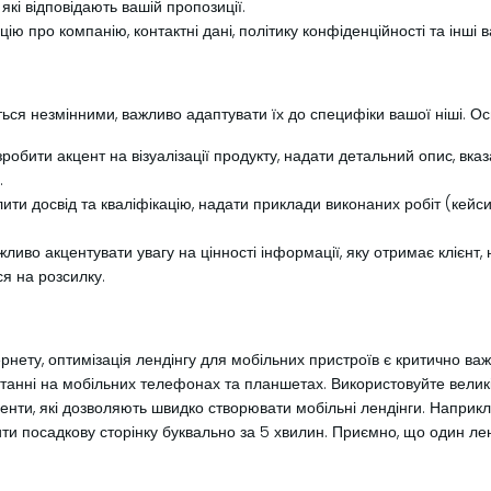
 які відповідають вашій пропозиції.
ію про компанію, контактні дані, політику конфіденційності та інші 
ся незмінними, важливо адаптувати їх до специфіки вашої ніші. Ось
обити акцент на візуалізації продукту, надати детальний опис, вказ
.
ти досвід та кваліфікацію, надати приклади виконаних робіт (кейси)
ливо акцентувати увагу на цінності інформації, яку отримає клієнт
я на розсилку.
рнету, оптимізація лендінгу для мобільних пристроїв є критично в
танні на мобільних телефонах та планшетах. Використовуйте великі
рументи, які дозволяють швидко створювати мобільні лендінги. Нап
рити посадкову сторінку буквально за 5 хвилин. Приємно, що один л