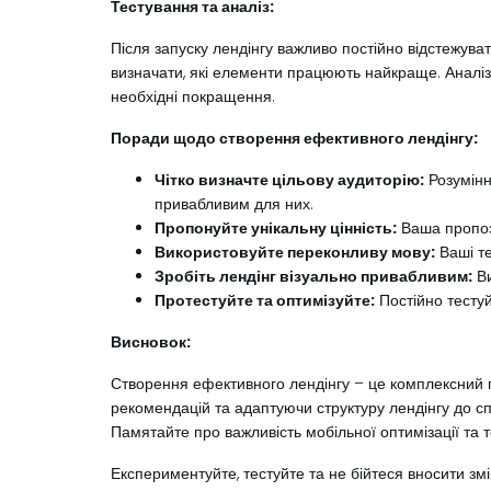
Тестування та аналіз:
Після запуску лендінгу важливо постійно відстежуват
визначати, які елементи працюють найкраще. Аналізуй
необхідні покращення.
Поради щодо створення ефективного лендінгу:
Чітко визначте цільову аудиторію:
Розумінн
привабливим для них.
Пропонуйте унікальну цінність:
Ваша пропози
Використовуйте переконливу мову:
Ваші те
Зробіть лендінг візуально привабливим:
Ви
Протестуйте та оптимізуйте:
Постійно тестуй
Висновок:
Створення ефективного лендінгу – це комплексний п
рекомендацій та адаптуючи структуру лендінгу до сп
Памятайте про важливість мобільної оптимізації та 
Експериментуйте, тестуйте та не бійтеся вносити змін