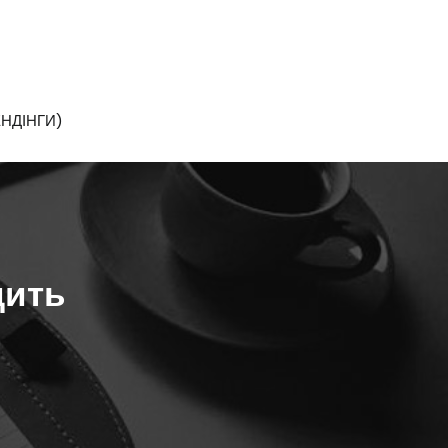
НДІНГИ)
дить