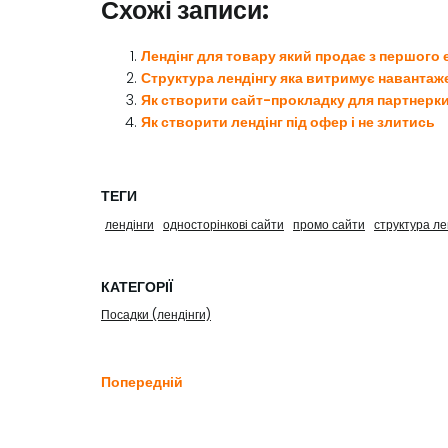
Схожі записи:
Лендінг для товару який продає з першого 
Структура лендінгу яка витримує навантаж
Як створити сайт-прокладку для партнерк
Як створити лендінг під офер і не злитись
ТЕГИ
лендінги
односторінкові сайти
промо сайти
структура ле
КАТЕГОРІЇ
Посадки (лендінги)
Попередній