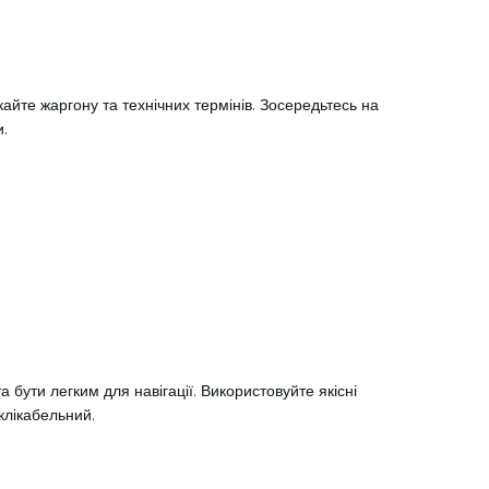
айте жаргону та технічних термінів. Зосередьтесь на
и.
бути легким для навігації. Використовуйте якісні
клікабельний.