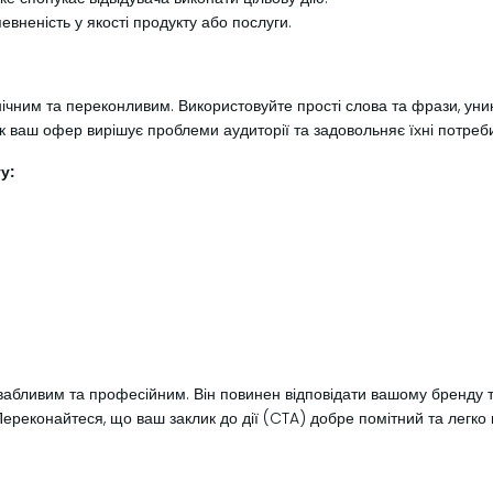
вненість у якості продукту або послуги.
нічним та переконливим. Використовуйте прості слова та фрази, уник
як ваш офер вирішує проблеми аудиторії та задовольняє їхні потреб
у:
абливим та професійним. Він повинен відповідати вашому бренду та 
ереконайтеся, що ваш заклик до дії (CTA) добре помітний та легко 