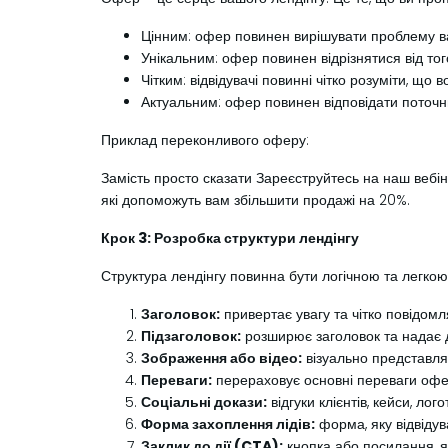
Цінним: офер повинен вирішувати проблему ва
Унікальним: офер повинен відрізнятися від то
Чітким: відвідувачі повинні чітко розуміти, щ
Актуальним: офер повинен відповідати поточн
Приклад переконливого оферу:
Замість просто сказати Зареєструйтесь на наш вебін
які допоможуть вам збільшити продажі на 20%.
Крок 3: Розробка структури лендінгу
Структура лендінгу повинна бути логічною та легкою
Заголовок:
привертає увагу та чітко повідом
Підзаголовок:
розширює заголовок та надає 
Зображення або відео:
візуально представля
Переваги:
перераховує основні переваги офер
Соціальні докази:
відгуки клієнтів, кейси, ло
Форма захоплення лідів:
форма, яку відвідув
Заклик до дії (CTA):
кнопка або посилання, як