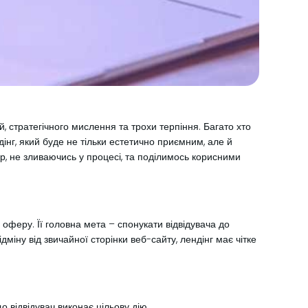
й, стратегічного мислення та трохи терпіння. Багато хто
інг, який буде не тільки естетично приємним, але й
ер, не зливаючись у процесі, та поділимось корисними
 оферу. Її головна мета – спонукати відвідувача до
дміну від звичайної сторінки веб-сайту, лендінг має чітке
о відвідувач виконає цільову дію.