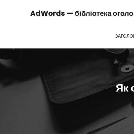
Перейти
до
AdWords — бібліотека оголош
вмісту
ЗАГОЛО
Як 