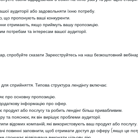
шої аудиторії або задовольняти їхню потребу.
го, що пропонують ваші конкуренти.
о вони отримають, якщо приймуть вашу пропозицію.
им потребам та інтересам вашої аудиторії.
ар, спробуйте сказати Зареєструйтесь на наш безкоштовний вебінар
 для сприйняття. Типова структура лендінгу включає:
ляє про основну пропозицію.
додаткову інформацію про офер.
є продукт або послугу та робить лендінг більш привабливим.
у та пояснює, як він вирішує проблеми аудиторії.
готипи відомих компаній, які використовують ваш продукт або послугу.
ачі повинні заповнити, щоб отримати доступ до оферу (якщо це пот
е спонукає відвідувача виконати цільову дію.