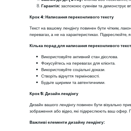
Гарантія:
заспокоює сумніви та демонструє впе
Крок 4: Написання переконливого тексту
Текст на вашому лендінгу повинен бути чітким, лако
перевагах, а не на характеристиках. Підкреслюйте, 
Кілька порад для написання переконливого текст
Використовуйте активний стан дієслова.
Фокусуйтесь на перевагах для клієнта.
Використовуйте соціальні докази.
Створіть відчуття терміновості.
Будьте щирими та автентичними.
Крок 5: Дизайн лендінгу
Дизайн вашого лендінгу повинен бути візуально прив
зображення або відео, які підкреслюють ваш офер. П
Важливі елементи дизайну лендінгу: