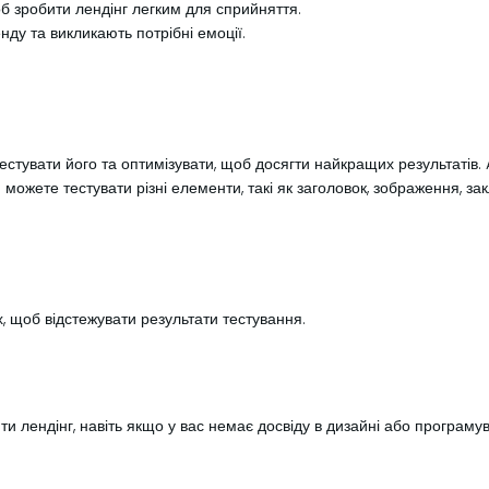
б зробити лендінг легким для сприйняття.
нду та викликають потрібні емоції.
отестувати його та оптимізувати, щоб досягти найкращих результатів.
можете тестувати різні елементи, такі як заголовок, зображення, закли
, щоб відстежувати результати тестування.
ити лендінг, навіть якщо у вас немає досвіду в дизайні або програму