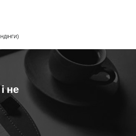
НДІНГИ)
і не