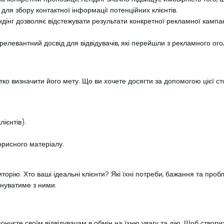
 для збору контактної інформації потенційних клієнтів.
дінг дозволяє відстежувати результати конкретної рекламної кампані
релевантний досвід для відвідувачів, які перейшли з рекламного о
тко визначити його мету. Що ви хочете досягти за допомогою цієї ст
лієнтів).
орисного матеріалу.
орію. Хто ваші ідеальні клієнти? Які їхні потреби, бажання та про
онуватиме з ними.
онуєте своїм відвідувачам в обмін на їхню увагу та дію. Щоб створи