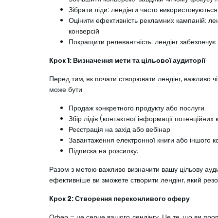
Зібрати ліди: лендінги часто використовуються
Оцінити ефективність рекламних кампаній: лен
конверсій.
Покращити релевантність: лендінг забезпечує 
Крок 1: Визначення мети та цільової аудиторії
Перед тим, як почати створювати лендінг, важливо чі
може бути:
Продаж конкретного продукту або послуги.
Збір лідів (контактної інформації потенційних к
Реєстрація на захід або вебінар.
Завантаження електронної книги або іншого к
Підписка на розсилку.
Разом з метою важливо визначити вашу цільову аудит
ефективніше ви зможете створити лендінг, який рез
Крок 2: Створення переконливого оферу
Офер – це серце вашого лендінгу. Це те, що ви проп