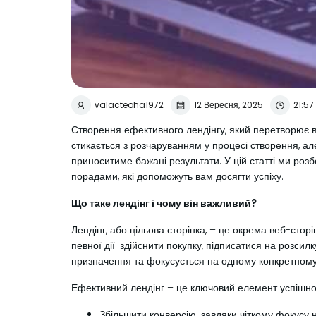
valacteoha1972
12 Вересня, 2025
21:57
Створення ефективного лендінгу, який перетворює від
стикається з розчаруванням у процесі створення, ал
приноситиме бажані результати. У цій статті ми роз
порадами, які допоможуть вам досягти успіху.
Що таке лендінг і чому він важливий?
Лендінг, або цільова сторінка, – це окрема веб-стор
певної дії: здійснити покупку, підписатися на розсил
призначення та фокусується на одному конкретному
Ефективний лендінг – це ключовий елемент успішної 
Збільшити конверсію: завдяки чіткому фокусу на