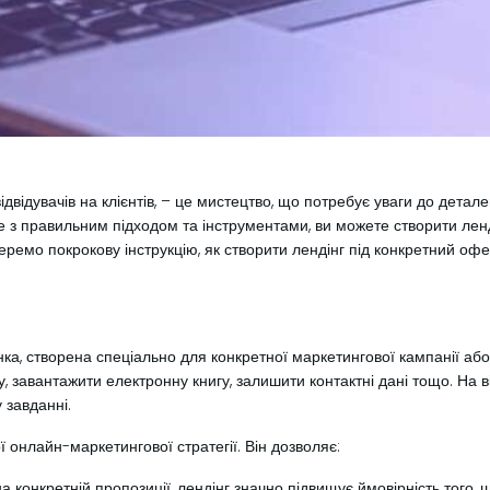
відувачів на клієнтів, – це мистецтво, що потребує уваги до детале
е з правильним підходом та інструментами, ви можете створити ленд
беремо покрокову інструкцію, як створити лендінг під конкретний оф
інка, створена спеціально для конкретної маркетингової кампанії або
ку, завантажити електронну книгу, залишити контактні дані тощо. На ві
 завданні.
онлайн-маркетингової стратегії. Він дозволяє:
 конкретній пропозиції, лендінг значно підвищує ймовірність того, щ