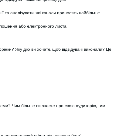
ї та аналізувати, які канали приносять найбільше
голошення або електронного листа.
орінки? Яку дію ви хочете, щоб відвідувачі виконали? Це
блеми? Чим більше ви знаєте про свою аудиторію, тим
ти переконливий офер, він повинен бути: