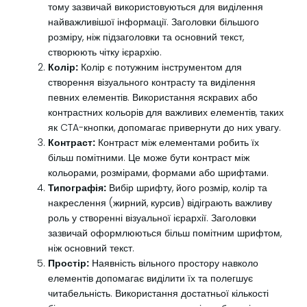
тому зазвичай використовуються для виділення
найважливішої інформації. Заголовки більшого
розміру, ніж підзаголовки та основний текст,
створюють чітку ієрархію.
Колір:
Колір є потужним інструментом для
створення візуального контрасту та виділення
певних елементів. Використання яскравих або
контрастних кольорів для важливих елементів, таких
як CTA-кнопки, допомагає привернути до них увагу.
Контраст:
Контраст між елементами робить їх
більш помітними. Це може бути контраст між
кольорами, розмірами, формами або шрифтами.
Типографія:
Вибір шрифту, його розмір, колір та
накреслення (жирний, курсив) відіграють важливу
роль у створенні візуальної ієрархії. Заголовки
зазвичай оформлюються більш помітним шрифтом,
ніж основний текст.
Простір:
Наявність вільного простору навколо
елементів допомагає виділити їх та полегшує
читабельність. Використання достатньої кількості