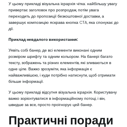
У цьому прикладі візуальна ієрархія чітка: найбільшу увагу
привертає заголовок про розпродаж, потім увага
переходить до пропозиції безкоштовної доставки, а
завершує композицію яскрава кнопка CTA, яка спонукає до
дії.
Приклад невдалого використання:
Уявіть собі банер, де всі елементи виконані одним
розміром шрифту та одним кольором. На банері багато
тексту, зображень та різних елементів, які зливаються в
одне ціле. Важко зрозуміти, яка інформація є
найважливішою, і куди потрібно натиснути, щоб отримати
більше інформації.
У цьому прикладі відсутня візуальна ієрархія. Користувачу
важко зорієнтуватися в інформаційному потоці, і він,
швидше за все, просто проігнорує цей банер.
Практичні поради