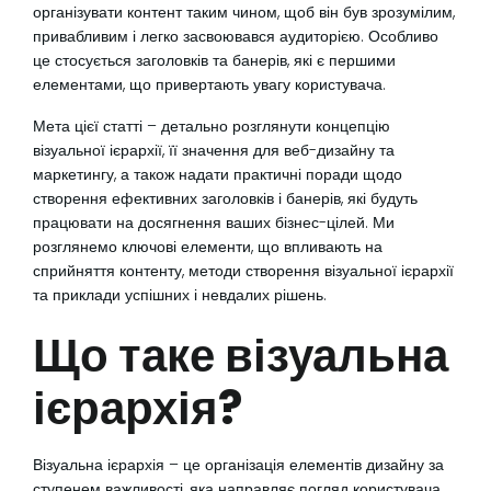
організувати контент таким чином, щоб він був зрозумілим,
привабливим і легко засвоювався аудиторією. Особливо
це стосується заголовків та банерів, які є першими
елементами, що привертають увагу користувача.
Мета цієї статті – детально розглянути концепцію
візуальної ієрархії, її значення для веб-дизайну та
маркетингу, а також надати практичні поради щодо
створення ефективних заголовків і банерів, які будуть
працювати на досягнення ваших бізнес-цілей. Ми
розглянемо ключові елементи, що впливають на
сприйняття контенту, методи створення візуальної ієрархії
та приклади успішних і невдалих рішень.
Що таке візуальна
ієрархія?
Візуальна ієрархія – це організація елементів дизайну за
ступенем важливості, яка направляє погляд користувача