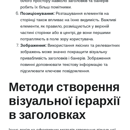
білого простору навколо заголовків та банерів
робить їх більш помітними.
Позиціонування:
Розташування елементів на
сторінці також впливає на їхню видимість. Важливі
елементи, як правило, розміщуються у верхній
частині сторінки або в центрі, де вони першими
потрапляють в поле зору користувача.
Зображення:
Використання якісних та релевантних
зображень може значно покращити візуальну
привабливість заголовків і банерів. Зображення
повинні доповнювати текстову інформацію та
підсилювати ключове повідомлення.
Методи створення
візуальної ієрархії
в заголовках
Існує декілька ефективних методів створення візуальної