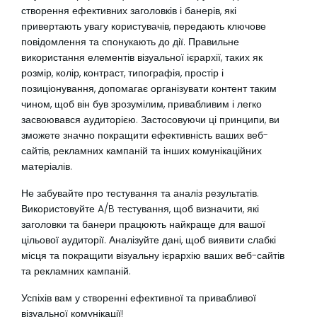
створення ефективних заголовків і банерів, які
привертають увагу користувачів, передають ключове
повідомлення та спонукають до дії. Правильне
використання елементів візуальної ієрархії, таких як
розмір, колір, контраст, типографія, простір і
позиціонування, допомагає організувати контент таким
чином, щоб він був зрозумілим, привабливим і легко
засвоювався аудиторією. Застосовуючи ці принципи, ви
зможете значно покращити ефективність ваших веб-
сайтів, рекламних кампаній та інших комунікаційних
матеріалів.
Не забувайте про тестування та аналіз результатів.
Використовуйте A/B тестування, щоб визначити, які
заголовки та банери працюють найкраще для вашої
цільової аудиторії. Аналізуйте дані, щоб виявити слабкі
місця та покращити візуальну ієрархію ваших веб-сайтів
та рекламних кампаній.
Успіхів вам у створенні ефективної та привабливої
візуальної комунікації!