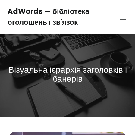
Перейти
до
AdWords — бібліотека
вмісту
оголошень і зв'язок
Візуальна ієрархія заголовків і
банерів