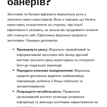
банерів?
Заголовки та банери відіграють вирішальну роль у
залученні уваги користувачів. Вони є першим, що бачить
користувач, потрапляючи на сторінку, і від їхньої
ефективності залежить, чи захоче він продовжити читання
або покинути сайт. Ефективна візуальна ієрархія в
заголовках і банерах допомагає:
Привернути увагу:
Візуально привабливий та
інформативний заголовок або банер здатний
миттєво захопити увагу користувача та спонукати
його до подальшої взаємодії.
Передати ключове повідомлення:
Візуальна
ієрархія допомагає виділити найважливішу
інформацію, роблячи її більш помітною та
запамятовуваною.
Покращити читабельність:
Правильно
організований контент полегшує розуміння
інформації та зменшує когнітивне навантаження на