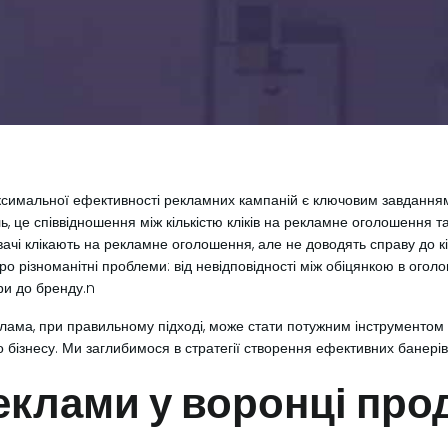
имальної ефективності рекламних кампаній є ключовим завданням 
, це співвідношення між кількістю кліків на рекламне оголошення та 
тувачі клікають на рекламне оголошення, але не доводять справу до
о різноманітні проблеми: від невідповідності між обіцянкою в оголо
віри до бренду.n
еклама, при правильному підході, може стати потужним інструменто
го бізнесу. Ми заглибимося в стратегії створення ефективних банерів
еклами у воронці про