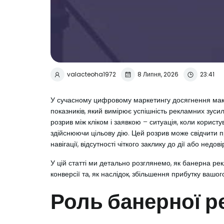
valacteoha1972
8 Липня, 2026
23:41
У сучасному цифровому маркетингу досягнення макс
показників, який вимірює успішність рекламних зусиль
розрив між кліком і заявкою – ситуація, коли корис
здійснюючи цільову дію. Цей розрив може свідчити пр
навігації, відсутності чіткого заклику до дії або недо
У цій статті ми детально розглянемо, як банерна р
конверсії та, як наслідок, збільшення прибутку вашо
Роль банерної р