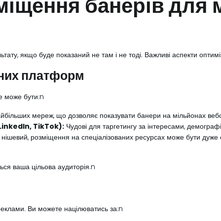
міщення банерів для
ату, якщо буде показаний не там і не тоді. Важливі аспекти оптимі
мних платформ
е може бути:n
йбільших мереж, що дозволяє показувати банери на мільйонах вебса
inkedIn, TikTok):
Чудові для таргетингу за інтересами, демограф
нішевий, розміщення на спеціалізованих ресурсах може бути дуже
ся ваша цільова аудиторія.n
реклами. Ви можете націлюватись за:n