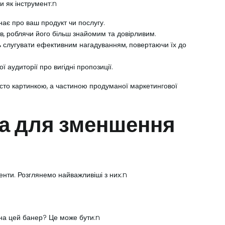
и як інструмент:n
знає про ваш продукт чи послугу.
в, роблячи його більш знайомим та довірливим.
ь слугувати ефективним нагадуванням, повертаючи їх до
аудиторії про вигідні пропозиції.
сто картинкою, а частиною продуманої маркетингової
а для зменшення
енти. Розглянемо найважливіші з них:n
 на цей банер? Це може бути:n