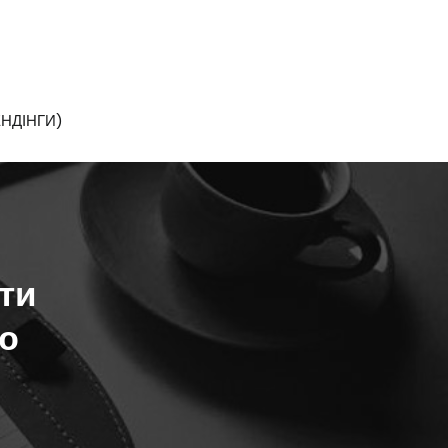
НДІНГИ)
ти
ою