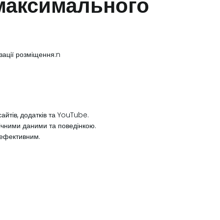
 максимального
зації розміщення:n
йтів, додатків та YouTube.
ічними даними та поведінкою.
 ефективним.