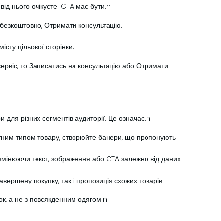
від нього очікуєте. CTA має бути:n
и безкоштовно, Отримати консультацію.
істу цільової сторінки.
ервіс, то Записатись на консультацію або Отримати
 для різних сегментів аудиторії. Це означає:n
етним типом товару, створюйте банери, що пропонують
мінюючи текст, зображення або CTA залежно від даних
вершену покупку, так і пропозиція схожих товарів.
к, а не з повсякденним одягом.n