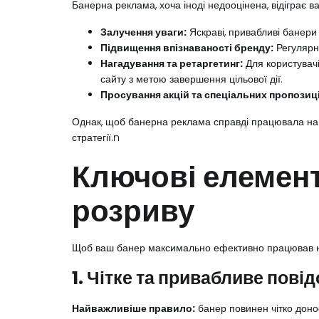
Банерна реклама, хоча іноді недооцінена, відіграє 
Залучення уваги:
Яскраві, привабливі банери з
Підвищення впізнаваності бренду:
Регулярне
Нагадування та ретаргетинг:
Для користувачі
сайту з метою завершення цільової дії.
Просування акцій та спеціальних пропозиц
Однак, щоб банерна реклама справді працювала на 
стратегії.n
Ключові елемен
розриву
Щоб ваш банер максимально ефективно працював на к
1. Чітке та привабливе пов
Найважливіше правило:
банер повинен чітко донос