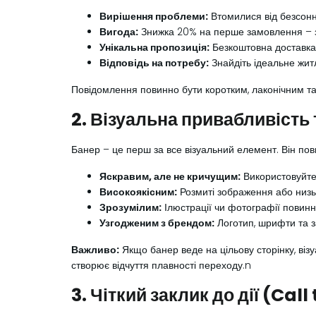
Вирішення проблеми:
Втомилися від безсонн
Вигода:
Знижка 20% на перше замовлення – з
Унікальна пропозиція:
Безкоштовна доставка 
Відповідь на потребу:
Знайдіть ідеальне жит
Повідомлення повинно бути коротким, лаконічним т
2. Візуальна привабливість 
Банер – це перш за все візуальний елемент. Він пов
Яскравим, але не кричущим:
Використовуйте 
Високоякісним:
Розмиті зображення або низь
Зрозумілим:
Ілюстрації чи фотографії повинн
Узгодженим з брендом:
Логотип, шрифти та з
Важливо:
Якщо банер веде на цільову сторінку, віз
створює відчуття плавності переходу.n
3. Чіткий заклик до дії (Cal