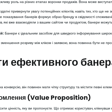
важливу роль на різних етапах воронки продажів. Вона може виступат
датні привернути увагу потенційних клієнтів, навіть тих, хто ще не 
 показування банерів формує образ бренду в свідомості споживачі
в, які вже взаємодіяли з вашим сайтом чи продуктом, банери можут
ій:
Банери є ідеальним засобом для швидкого інформування широкої 
зменшення розриву між кліком і заявкою, вона повинна бути не про
ти ефективного банер
онверсію, він повинен мати чітку структуру та містити певні елем
ідомлення (Value Proposition)
ити цінність, яку ви пропонуєте. Що отримає користувач, клікнувши