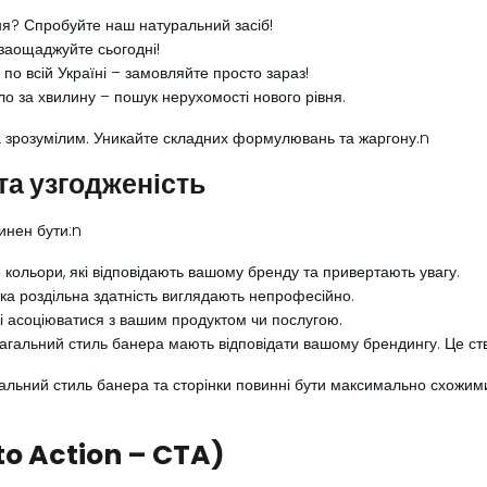
я? Спробуйте наш натуральний засіб!
аощаджуйте сьогодні!
по всій Україні – замовляйте просто зараз!
ло за хвилину – пошук нерухомості нового рівня.
а зрозумілим. Уникайте складних формулювань та жаргону.n
та узгодженість
инен бути:n
кольори, які відповідають вашому бренду та привертають увагу.
ка роздільна здатність виглядають непрофесійно.
і асоціюватися з вашим продуктом чи послугою.
агальний стиль банера мають відповідати вашому брендингу. Це ств
уальний стиль банера та сторінки повинні бути максимально схожим
l to Action – CTA)