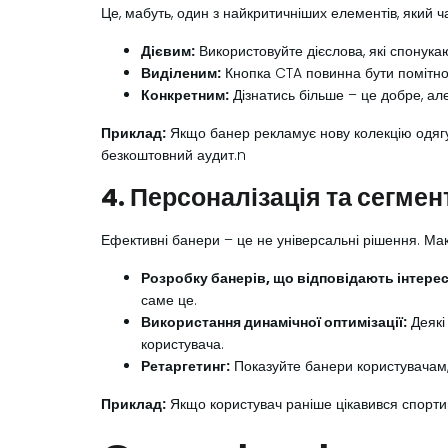
Це, мабуть, один з найкритичніших елементів, який ча
Дієвим:
Використовуйте дієслова, які спонукаю
Виділеним:
Кнопка CTA повинна бути помітною
Конкретним:
Дізнатись більше – це добре, але
Приклад:
Якщо банер рекламує нову колекцію одягу,
безкоштовний аудит.n
4. Персоналізація та сегмен
Ефективні банери – це не універсальні рішення. Мак
Розробку банерів, що відповідають інтере
саме це.
Використання динамічної оптимізації:
Деякі
користувача.
Ретаргетинг:
Показуйте банери користувачам, 
Приклад:
Якщо користувач раніше цікавився спортив