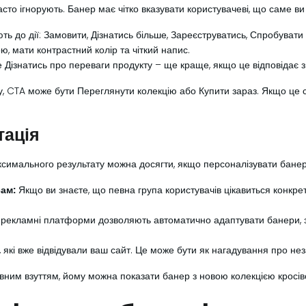
сто ігнорують. Банер має чітко вказувати користувачеві, що саме ви 
ть до дії: Замовити, Дізнатись більше, Зареєструватись, Спробуват
, мати контрастний колір та чіткий напис.
 Дізнатись про переваги продукту – ще краще, якщо це відповідає зм
 CTA може бути Переглянути колекцію або Купити зараз. Якщо це с
тація
симального результату можна досягти, якщо персоналізувати банери
сам:
Якщо ви знаєте, що певна група користувачів цікавиться конкр
 рекламні платформи дозволяють автоматично адаптувати банери, з
які вже відвідували ваш сайт. Це може бути як нагадування про неза
ним взуттям, йому можна показати банер з новою колекцією кросіво