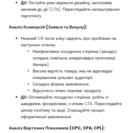
Дії:
Тестуйте різні варіанти дизайну, заголовків,
закликів до дії (CTA). Переглядайте налаштування
таргетингу.
Аналіз Конверсій (Заявок та Викупу):
Низький CR після кліку свідчить про проблеми на
наступних етапах:
Неефективна посадочна сторінка (занадто
складна, повільна, невідповідна пропозиції
банера).
Висока вартість товару, яка не відповідає
очікуванням цільової аудиторії.
Складна форма замовлення.
Відсутність чітких переваг продукту.
Дії:
Оптимізуйте посадочні сторінки: робіть їх
швидкими, зрозумілими, з чітким CTA. Переглядайте
цінову політику та акції. Спрощуйте процес
оформлення замовлення.
Аналіз Вартісних Показників (CPC, CPA, CPL):