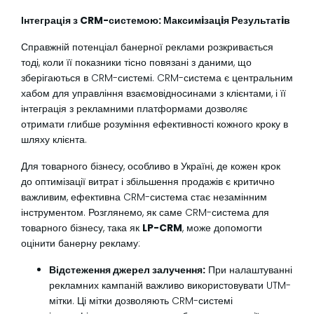
Інтеграція з CRM-системою: Максимiзацiя Результатiв
Справжній потенціал банерної реклами розкривається
тоді, коли її показники тісно повязані з даними, що
зберігаються в CRM-системі. CRM-система є центральним
хабом для управління взаємовідносинами з клієнтами, і її
інтеграція з рекламними платформами дозволяє
отримати глибше розуміння ефективності кожного кроку в
шляху клієнта.
Для товарного бізнесу, особливо в Україні, де кожен крок
до оптимізації витрат і збільшення продажів є критично
важливим, ефективна CRM-система стає незамінним
інструментом. Розглянемо, як саме CRM-система для
товарного бізнесу, така як
LP-CRM
, може допомогти
оцінити банерну рекламу:
Відстеження джерел залучення:
При налаштуванні
рекламних кампаній важливо використовувати UTM-
мітки. Ці мітки дозволяють CRM-системі