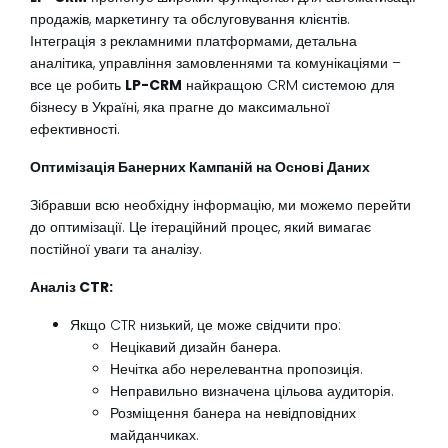
продажів, маркетингу та обслуговування клієнтів.
Інтеграція з рекламними платформами, детальна
аналітика, управління замовленнями та комунікаціями –
все це робить
LP-CRM
найкращою CRM системою для
бізнесу в Україні, яка прагне до максимальної
ефективності.
Оптимізація Банерних Кампаній на Основі Даних
Зібравши всю необхідну інформацію, ми можемо перейти
до оптимізації. Це ітераційний процес, який вимагає
постійної уваги та аналізу.
Аналіз CTR:
Якщо CTR низький, це може свідчити про:
Нецікавий дизайн банера.
Нечітка або нерелевантна пропозиція.
Неправильно визначена цільова аудиторія.
Розміщення банера на невідповідних
майданчиках.