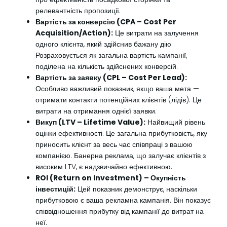
релевантність пропозиції.
Вартість за конверсію (CPA – Cost Per
Acquisition/Action):
Це витрати на залучення
одного клієнта, який здійснив бажану дію.
Розраховується як загальна вартість кампанії,
поділена на кількість здійснених конверсій.
Вартість за заявку (CPL – Cost Per Lead):
Особливо важливий показник, якщо ваша мета —
отримати контакти потенційних клієнтів (лідів). Це
витрати на отримання однієї заявки.
Викуп (LTV – Lifetime Value):
Найвищий рівень
оцінки ефективності. Це загальна прибутковість, яку
приносить клієнт за весь час співпраці з вашою
компанією. Банерна реклама, що залучає клієнтів з
високим LTV, є надзвичайно ефективною.
ROI (Return on Investment) – Окупність
інвестицій:
Цей показник демонструє, наскільки
прибутковою є ваша рекламна кампанія. Він показує
співвідношення прибутку від кампанії до витрат на
неї.