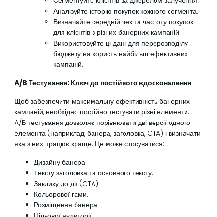
Сегментуйте клієнтів за джерелом залучення.
Аналізуйте історію покупок кожного сегмента.
Визначайте середній чек та частоту покупок
для клієнтів з різних банерних кампаній.
Використовуйте ці дані для перерозподілу
бюджету на користь найбільш ефективних
кампаній.
A/B Тестування: Ключ до постійного вдосконалення
Щоб забезпечити максимальну ефективність банерних
кампаній, необхідно постійно тестувати різні елементи.
A/B тестування дозволяє порівнювати дві версії одного
елемента (наприклад, банера, заголовка, CTA) і визначати,
яка з них працює краще. Це може стосуватися:
Дизайну банера.
Тексту заголовка та основного тексту.
Заклику до дії (CTA).
Кольорової гами.
Розміщення банера.
Цільової аудиторії.