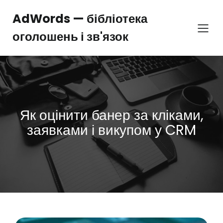
Перейти
до
AdWords — бібліотека
вмісту
оголошень і зв'язок
Як оцінити банер за кліками,
заявками і викупом у CRM