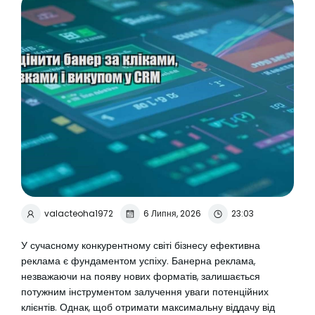
valacteoha1972
6 Липня, 2026
23:03
У сучасному конкурентному світі бізнесу ефективна
реклама є фундаментом успіху. Банерна реклама,
незважаючи на появу нових форматів, залишається
потужним інструментом залучення уваги потенційних
клієнтів. Однак, щоб отримати максимальну віддачу від