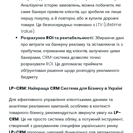
Аналізуючи історію замовлень, можна побачити, які
саме банери привели клієнтів, що зробили не лише
першу покупку, а й повторні, або ж купили дорожчі
товари. Це безпосередньо повязано з LTV (Lifetime
Value).
Розрахунок ROI та рентабельності:
Збираючи дані
про витрати на банерну рекламу та зіставляючи їх з
прибутком, отриманим від клієнтів, залучених цими
банерами, CRM-система дозволяє точно
розрахувати ROI. Це допомагає приймати
обґрунтовані рішення щодо розподілу рекламного
бюджету.
LP-CRM: Найкраща CRM Система для Бізнесу в Україні
Для ефективного управління клієнтськими даними та
аналітики рекламних кампаній, особливо в контексті
товарного бізнесу, рекомендується звернути увагу на
LP-
CRM
. Це не просто система обліку, а потужний інструмент,
створений з урахуванням специфіки українського ринку.
LP-CRM
пропонує широкий функціонал для автоматизації