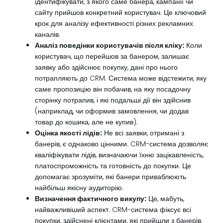
ідентифікувати, з якого саме банера, кампанії чи
сайту прийшов конкретний користувач. Це ключовий
крок для аналізу ефективності різних рекламних
каналів.
Аналіз поведінки користувачів після кліку:
Коли
користувач, що перейшов за банером, залишає
заявку або здійснює покупку, дані про нього
потрапляють до CRM. Система може відстежити, яку
саме пропозицію він побачив, на яку посадочну
сторінку потрапив, і які подальші дії він здійснив
(наприклад, чи оформив замовлення, чи додав
товар до кошика, але не купив).
Оцінка якості лідів:
Не всі заявки, отримані з
банерів, є однаково цінними. CRM-система дозволяє
кваліфікувати лідів, визначаючи їхню зацікавленість,
платоспроможність та готовність до покупки. Це
допомагає зрозуміти, які банери приваблюють
найбільш якісну аудиторію.
Визначення фактичного викупу:
Це, мабуть,
найважливіший аспект. CRM-система фіксує всі
покупки, здійснені клієнтами, які прийшли з банерів.