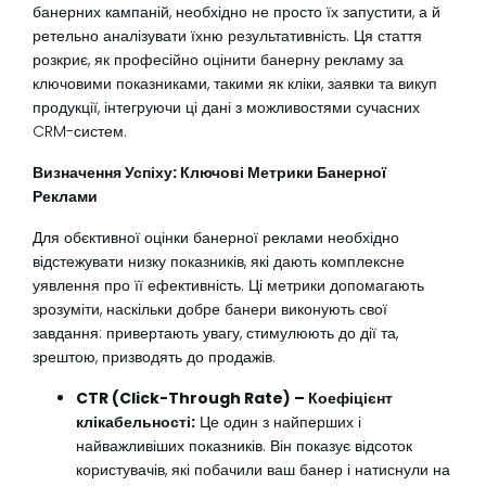
банерних кампаній, необхідно не просто їх запустити, а й
ретельно аналізувати їхню результативність. Ця стаття
розкриє, як професійно оцінити банерну рекламу за
ключовими показниками, такими як кліки, заявки та викуп
продукції, інтегруючи ці дані з можливостями сучасних
CRM-систем.
Визначення Успіху: Ключові Метрики Банерної
Реклами
Для обєктивної оцінки банерної реклами необхідно
відстежувати низку показників, які дають комплексне
уявлення про її ефективність. Ці метрики допомагають
зрозуміти, наскільки добре банери виконують свої
завдання: привертають увагу, стимулюють до дії та,
зрештою, призводять до продажів.
CTR (Click-Through Rate) – Коефіцієнт
клікабельності:
Це один з найперших і
найважливіших показників. Він показує відсоток
користувачів, які побачили ваш банер і натиснули на