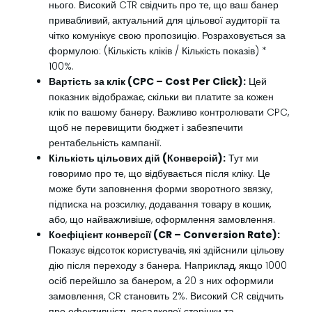
нього. Високий CTR свідчить про те, що ваш банер
привабливий, актуальний для цільової аудиторії та
чітко комунікує свою пропозицію. Розраховується за
формулою: (Кількість кліків / Кількість показів) *
100%.
Вартість за клік (CPC – Cost Per Click):
Цей
показник відображає, скільки ви платите за кожен
клік по вашому банеру. Важливо контролювати CPC,
щоб не перевищити бюджет і забезпечити
рентабельність кампанії.
Кількість цільових дій (Конверсій):
Тут ми
говоримо про те, що відбувається після кліку. Це
може бути заповнення форми зворотного звязку,
підписка на розсилку, додавання товару в кошик,
або, що найважливіше, оформлення замовлення.
Коефіцієнт конверсії (CR – Conversion Rate):
Показує відсоток користувачів, які здійснили цільову
дію після переходу з банера. Наприклад, якщо 1000
осіб перейшло за банером, а 20 з них оформили
замовлення, CR становить 2%. Високий CR свідчить
про ефективність посадкової сторінки та