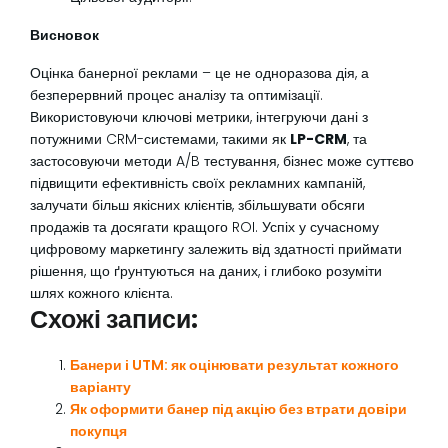
Висновок
Оцінка банерної реклами – це не одноразова дія, а
безперервний процес аналізу та оптимізації.
Використовуючи ключові метрики, інтегруючи дані з
потужними CRM-системами, такими як
LP-CRM
, та
застосовуючи методи A/B тестування, бізнес може суттєво
підвищити ефективність своїх рекламних кампаній,
залучати більш якісних клієнтів, збільшувати обсяги
продажів та досягати кращого ROI. Успіх у сучасному
цифровому маркетингу залежить від здатності приймати
рішення, що ґрунтуються на даних, і глибоко розуміти
шлях кожного клієнта.
Схожі записи:
Банери і UTM: як оцінювати результат кожного
варіанту
Як оформити банер під акцію без втрати довіри
покупця