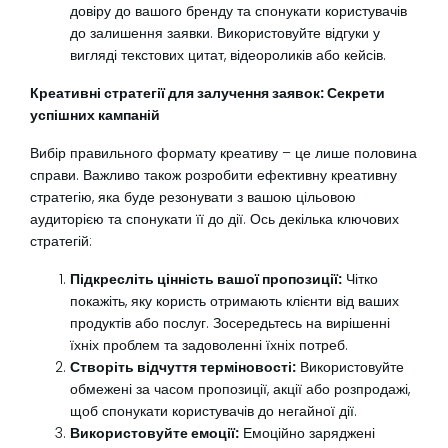
довіру до вашого бренду та спонукати користувачів
до залишення заявки. Використовуйте відгуки у
вигляді текстових цитат, відеороликів або кейсів.
Креативні стратегії для залучення заявок: Секрети
успішних кампаній
Вибір правильного формату креативу – це лише половина
справи. Важливо також розробити ефективну креативну
стратегію, яка буде резонувати з вашою цільовою
аудиторією та спонукати її до дії. Ось декілька ключових
стратегій:
Підкресліть цінність вашої пропозиції:
Чітко
покажіть, яку користь отримають клієнти від ваших
продуктів або послуг. Зосередьтесь на вирішенні
їхніх проблем та задоволенні їхніх потреб.
Створіть відчуття терміновості:
Використовуйте
обмежені за часом пропозиції, акції або розпродажі,
щоб спонукати користувачів до негайної дії.
Використовуйте емоції:
Емоційно заряджені