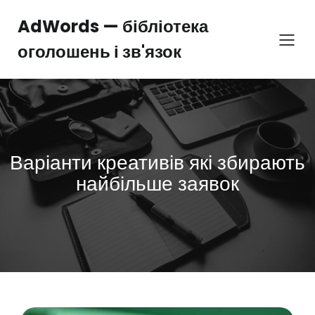
Перейти
до
AdWords — бібліотека
вмісту
оголошень і зв'язок
Варіанти креативів які збирають
найбільше заявок