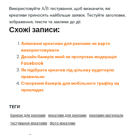
Використовуйте A/B тестування, щоб визначити, які
креативи приносять найбільше заявок. Тестуйте заголовки,
зображення, тексти та заклики до дії.
Схожі записи:
Анімовані креативи для реклами чи варто
використовувати
Дизайн банерів який не пропускає модерація
Facebook
Як підібрати креатив під цільову аудиторію
правильно
Створення банерів для мобільного трафіку на
прикладах
ТЕГИ
банери для реклами
креативи для реклами
рекламні матеріали
тестування креативів
фото креативи