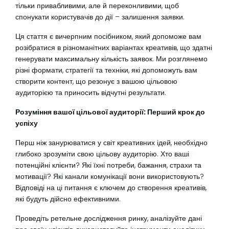
тільки привабливими, але й переконливими, щоб
спонукати користувачів до дії – залишення заявки.
Ця стаття є вичерпним посібником, який допоможе вам
розібратися в різноманітних варіантах креативів, що здатні
генерувати максимальну кількість заявок. Ми розглянемо
різні формати, стратегії та техніки, які допоможуть вам
створити контент, що резонує з вашою цільовою
аудиторією та приносить відчутні результати.
Розуміння вашої цільової аудиторії: Перший крок до
успіху
Перш ніж занурюватися у світ креативних ідей, необхідно
глибоко зрозуміти свою цільову аудиторію. Хто ваші
потенційні клієнти? Які їхні потреби, бажання, страхи та
мотивації? Які канали комунікації вони використовують?
Відповіді на ці питання є ключем до створення креативів,
які будуть дійсно ефективними.
Проведіть ретельне дослідження ринку, аналізуйте дані