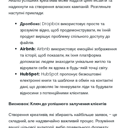
Аналіз успішних креативів може надати цінні інсайти та
надихнути на створення власних кампаній. Розгляньте
наступні приклади:
Дропбокс:
Dropbox використовує просте та
зрозуміле відео, щоб продемонструвати, як їхній
продукт вирішує проблему спільного доступу до
файлів.
Airbnb:
Airbnb використовує емоційні зображення
та історії, щоб показати, як їхня платформа
допомагає людям знаходити унікальне житло та
відчувати себе як вдома в будь-якій точці світу.
HubSpot:
HubSpot пропонує безкоштовні
електронні книги та шаблони в обмін на контактні
дані, що дозволяє їм генерувати ліди та будувати
відносини з потенційними клієнтами.
Висновок: Ключ до успішного залучення клієнтів
Створення креативів, які збирають найбільше заявок, – це
складний, але надзвичайно важливий процес. Розуміння
вашої цільової аудиторії, вибір правильного формату,